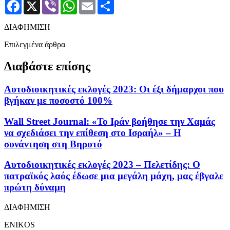
Facebook
X
Viber
WhatsApp
Email
Μοιραστείτε
ΔΙΑΦΗΜΙΣΗ
Επιλεγμένα άρθρα
Διαβάστε επίσης
Αυτοδιοικητικές εκλογές 2023: Οι έξι δήμαρχοι που
βγήκαν με ποσοστό 100%
Wall Street Journal: «Το Ιράν βοήθησε την Χαμάς
να σχεδιάσει την επίθεση στο Ισραήλ» – Η
συνάντηση στη Βηρυτό
Αυτοδιοικητικές εκλογές 2023 – Πελετίδης: Ο
πατραϊκός λαός έδωσε μια μεγάλη μάχη, μας έβγαλε
πρώτη δύναμη
ΔΙΑΦΗΜΙΣΗ
ENIKOS