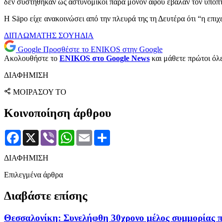
δεν συστήθηκαν ως αστυνομικοί παρά μόνον αφού έβαλαν τον ύποπτ
Η Säpo είχε ανακοινώσει από την πλευρά της τη Δευτέρα ότι “η επι
ΔΙΠΛΩΜΑΤΗΣ
ΣΟΥΗΔΙΑ
Google
Προσθέστε το ENIKOS στην Google
Ακολουθήστε το
ENIKOS στο Google News
και μάθετε πρώτοι όλες
ΔΙΑΦΗΜΙΣΗ
ΜΟΙΡΑΣΟΥ ΤΟ
Κοινοποίηση άρθρου
Facebook
X
Viber
WhatsApp
Email
Μοιραστείτε
ΔΙΑΦΗΜΙΣΗ
Επιλεγμένα άρθρα
Διαβάστε επίσης
Θεσσαλονίκη: Συνελήφθη 30χρονο μέλος συμμορίας 