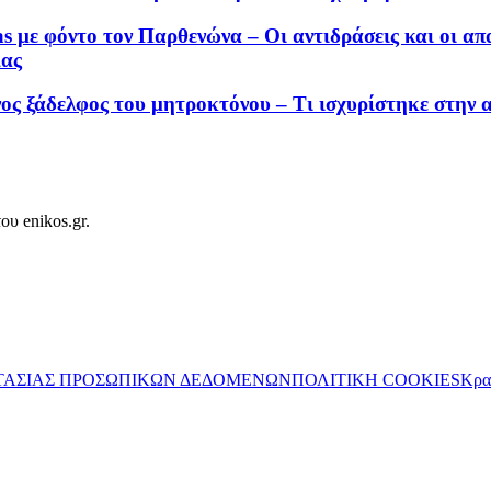
s με φόντο τον Παρθενώνα – Οι αντιδράσεις και οι α
ίας
νος ξάδελφος του μητροκτόνου – Τι ισχυρίστηκε στην 
ου enikos.gr.
ΤΑΣΙΑΣ ΠΡΟΣΩΠΙΚΩΝ ΔΕΔΟΜΕΝΩΝ
ΠΟΛΙΤΙΚΗ COOKIES
Κρα