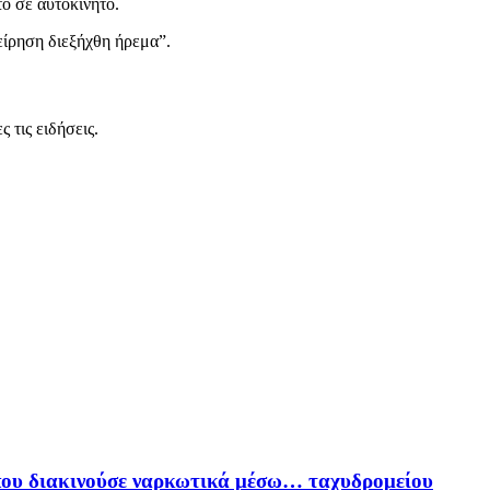
ο σε αυτοκίνητο.
χείρηση διεξήχθη ήρεμα”.
 τις ειδήσεις.
που διακινούσε ναρκωτικά μέσω… ταχυδρομείου