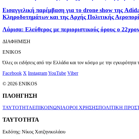
Εισαγγελική παρέμβαση για το drone show της Adida
Κληροδοτημάτων και της Αρχής Πολιτικής Αεροπορ
Λάρισα: Ελεύθερος με περιοριστικούς όρους ο 22χρο
ΔΙΑΦΗΜΙΣΗ
ENIKOS
Όλες οι ειδήσεις από την Ελλάδα και τον κόσμο με την εγκυρότητα τ
Facebook
X
Instagram
YouTube
Viber
© 2026 ENIKOS
ΠΛΟΗΓΗΣΗ
ΤΑΥΤΟΤΗΤΑ
ΕΠΙΚΟΙΝΩΝΙΑ
ΟΡΟΙ ΧΡΗΣΗΣ
ΠΟΛΙΤΙΚΗ ΠΡΟΣ
ΤΑΥΤΟΤΗΤΑ
Εκδότης:
Νίκος Χατζηνικολάου