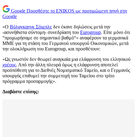
Google
Προσθέστε το ENIKOS ως προτιμώμενη πηγή στη
Google
«Ο
Βόλφγκανγκ Σόιμπλε
δεν έκανε δηλώσεις μετά την
-ασυνήθιστα σύντομη- συνεδρίαση του
Eurogroup
. Είπε μόνο ότι
“προχωρήσαμε σε σημαντικό βαθμό“» αναφέρουν τα γερμανικά
ΜΜΕ για τη στάση του Γερμανού υπουργού Οικονομικών, μετά
την ολοκλήρωση του Eurogroup, και προσθέτουν:
«Ως γνωστόν δεν θεωρεί αναγκαία μια ελάφρυνση του ελληνικού
χρέους
. Από την άλλη πλευρά όμως η ελάφρυνση αποτελεί
προϋπόθεση για το Διεθνές Νομισματικό Ταμείο, και ο Γερμανός
υπουργός επιθυμεί την συμμετοχή του Ταμείου στο τρίτο
πρόγραμμα προσαρμογής».
Διαβάστε επίσης: