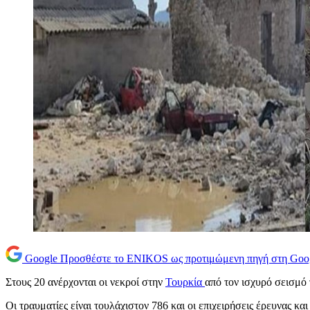
Google
Προσθέστε το ENIKOS ως προτιμώμενη πηγή στη Goo
Στους 20 ανέρχονται οι νεκροί στην
Τουρκία
από τον ισχυρό σεισμό
Οι τραυματίες είναι τουλάχιστον 786 και οι επιχειρήσεις έρευνας κ