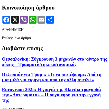
Κοινοποίηση άρθρου
Facebook
X
Viber
WhatsApp
Email
Μοιραστείτε
ΔΙΑΦΗΜΙΣΗ
Επιλεγμένα άρθρα
Διαβάστε επίσης
Θεσσαλονίκη: Σύγκρουση 3 μηχανών στο κέντρο της
πόλης – Τραυματίστηκε αστυνομικός
Πεζεσκιάν για Τραμπ: «Τι να πιστέψουμε; Από τη
μια μιλά για ειρήνη και από την άλλη απειλεί»
Eurovision 2025: Η γιαγιά της Klavdia τραγουδά
την «Αστερομάτα» – Η συγκίνηση για την εγγονή
της