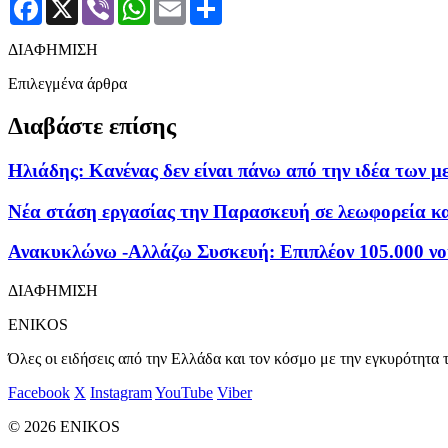
Facebook
X
Viber
WhatsApp
Email
Μοιραστείτε
ΔΙΑΦΗΜΙΣΗ
Επιλεγμένα άρθρα
Διαβάστε επίσης
Ηλιάδης: Κανένας δεν είναι πάνω από την ιδέα των 
Νέα στάση εργασίας την Παρασκευή σε λεωφορεία κα
Ανακυκλώνω -Αλλάζω Συσκευή: Επιπλέον 105.000 νο
ΔΙΑΦΗΜΙΣΗ
ENIKOS
Όλες οι ειδήσεις από την Ελλάδα και τον κόσμο με την εγκυρότητα τ
Facebook
X
Instagram
YouTube
Viber
© 2026 ENIKOS