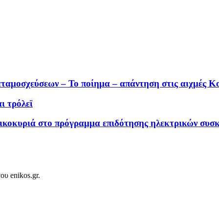
μεταμοσχεύσεων – Το ποίημα – απάντηση στις αιχμές Κ
ι τρόλεϊ
ικοκυριά στο πρόγραμμα επιδότησης ηλεκτρικών συσ
ου enikos.gr.