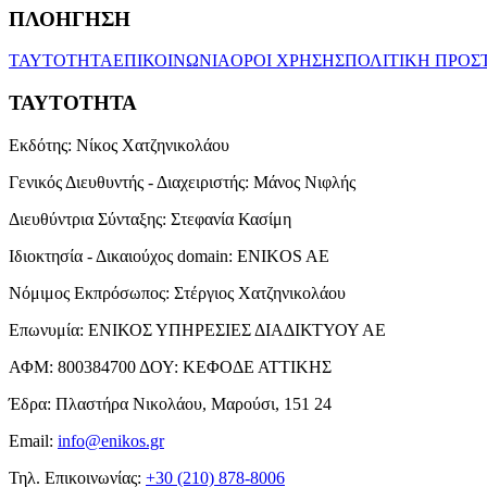
ΠΛΟΗΓΗΣΗ
ΤΑΥΤΟΤΗΤΑ
ΕΠΙΚΟΙΝΩΝΙΑ
ΟΡΟΙ ΧΡΗΣΗΣ
ΠΟΛΙΤΙΚΗ ΠΡΟΣ
ΤΑΥΤΟΤΗΤΑ
Εκδότης:
Νίκος Χατζηνικολάου
Γενικός Διευθυντής - Διαχειριστής:
Μάνος Νιφλής
Διευθύντρια Σύνταξης:
Στεφανία Κασίμη
Ιδιοκτησία - Δικαιούχος domain:
ENIKOS AE
Νόμιμος Εκπρόσωπος:
Στέργιος Χατζηνικολάου
Επωνυμία:
ΕΝΙΚΟΣ ΥΠΗΡΕΣΙΕΣ ΔΙΑΔΙΚΤΥΟΥ ΑΕ
ΑΦΜ:
800384700
ΔΟΥ:
ΚΕΦΟΔΕ ΑΤΤΙΚΗΣ
Έδρα:
Πλαστήρα Νικολάου, Μαρούσι, 151 24
Email:
info@enikos.gr
Τηλ. Επικοινωνίας:
+30 (210) 878-8006