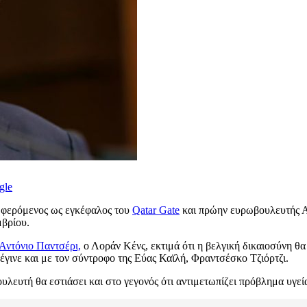
gle
 φερόμενος ως εγκέφαλος του
Qatar Gate
και πρώην ευρωβουλευτής Αν
μβρίου.
Αντόνιο Παντσέρι,
ο Λοράν Κένς, εκτιμά ότι η βελγική δικαιοσύνη θα 
έγινε και με τον σύντροφο της Εύας Καϊλή, Φραντσέσκο Τζιόρτζι.
υλευτή θα εστιάσει και στο γεγονός ότι αντιμετωπίζει πρόβλημα υγεία