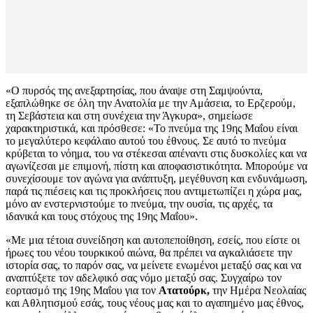
«Ο πυρσός της ανεξαρτησίας, που άναψε στη Σαμψούντα,
εξαπλώθηκε σε όλη την Ανατολία με την Αμάσεια, το Ερζερούμ,
τη Σεβάστεια και στη συνέχεια την Άγκυρα», σημείωσε
χαρακτηριστικά, και πρόσθεσε: «Το πνεύμα της 19ης Μαΐου είναι
το μεγαλύτερο κεφάλαιο αυτού του έθνους. Σε αυτό το πνεύμα
κρύβεται το νόημα, του να στέκεσαι απέναντι στις δυσκολίες και να
αγωνίζεσαι με επιμονή, πίστη και αποφασιστικότητα. Μπορούμε να
συνεχίσουμε τον αγώνα για ανάπτυξη, μεγέθυνση και ενδυνάμωση,
παρά τις πιέσεις και τις προκλήσεις που αντιμετωπίζει η χώρα μας,
μόνο αν ενστερνιστούμε το πνεύμα, την ουσία, τις αρχές, τα
ιδανικά και τους στόχους της 19ης Μαΐου».
«Με μια τέτοια συνείδηση και αυτοπεποίθηση, εσείς, που είστε οι
ήρωες του νέου τουρκικού αιώνα, θα πρέπει να αγκαλιάσετε την
ιστορία σας, το παρόν σας, να μείνετε ενωμένοι μεταξύ σας και να
αναπτύξετε τον αδελφικό σας νόμο μεταξύ σας. Συγχαίρω τον
εορτασμό της 19ης Μαΐου για τον
Ατατούρκ,
την Ημέρα Νεολαίας
και Αθλητισμού εσάς, τους νέους μας και το αγαπημένο μας έθνος,