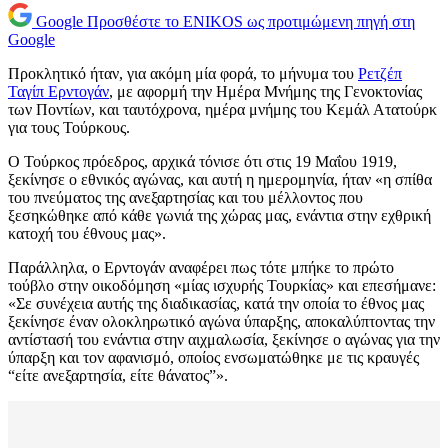
Google
Προσθέστε το ENIKOS ως προτιμώμενη πηγή στη
Google
Προκλητικό ήταν, για ακόμη μία φορά, το μήνυμα του
Ρετζέπ
Ταγίπ Ερντογάν
, με αφορμή την Ημέρα Μνήμης της Γενοκτονίας
των Ποντίων, και ταυτόχρονα, ημέρα μνήμης του Κεμάλ Ατατούρκ
για τους Τούρκους.
Ο Τούρκος πρόεδρος, αρχικά τόνισε ότι στις 19 Μαΐου 1919,
ξεκίνησε ο εθνικός αγώνας, και αυτή η ημερομηνία, ήταν «η σπίθα
του πνεύματος της ανεξαρτησίας και του μέλλοντος που
ξεσηκώθηκε από κάθε γωνιά της χώρας μας, ενάντια στην εχθρική
κατοχή του έθνους μας».
Παράλληλα, ο Ερντογάν αναφέρει πως τότε μπήκε το πρώτο
τούβλο στην οικοδόμηση «μίας ισχυρής Τουρκίας» και επεσήμανε:
«Σε συνέχεια αυτής της διαδικασίας, κατά την οποία το έθνος μας
ξεκίνησε έναν ολοκληρωτικό αγώνα ύπαρξης, αποκαλύπτοντας την
αντίστασή του ενάντια στην αιχμαλωσία, ξεκίνησε ο αγώνας για την
ύπαρξη και τον αφανισμό, οποίος ενσωματώθηκε με τις κραυγές
“είτε ανεξαρτησία, είτε θάνατος”».