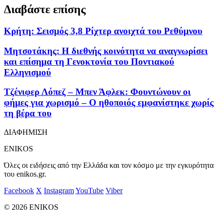
Διαβάστε επίσης
Κρήτη: Σεισμός 3,8 Ρίχτερ ανοιχτά του Ρεθύμνου
Μητσοτάκης: Η διεθνής κοινότητα να αναγνωρίσει
και επίσημα τη Γενοκτονία του Ποντιακού
Ελληνισμού
Τζένιφερ Λόπεζ – Μπεν Άφλεκ: Φουντώνουν οι
φήμες για χωρισμό – Ο ηθοποιός εμφανίστηκε χωρίς
τη βέρα του
ΔΙΑΦΗΜΙΣΗ
ENIKOS
Όλες οι ειδήσεις από την Ελλάδα και τον κόσμο με την εγκυρότητα
του enikos.gr.
Facebook
X
Instagram
YouTube
Viber
© 2026 ENIKOS