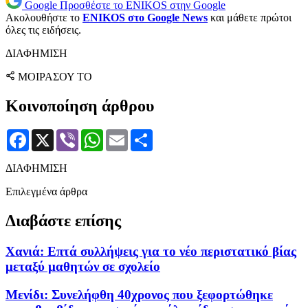
Google
Προσθέστε το ENIKOS στην Google
Ακολουθήστε το
ENIKOS στο Google News
και μάθετε πρώτοι
όλες τις ειδήσεις.
ΔΙΑΦΗΜΙΣΗ
ΜΟΙΡΑΣΟΥ ΤΟ
Κοινοποίηση άρθρου
Facebook
X
Viber
WhatsApp
Email
Μοιραστείτε
ΔΙΑΦΗΜΙΣΗ
Επιλεγμένα άρθρα
Διαβάστε επίσης
Χανιά: Επτά συλλήψεις για το νέο περιστατικό βίας
μεταξύ μαθητών σε σχολείο
Μενίδι: Συνελήφθη 40χρονος που ξεφορτώθηκε