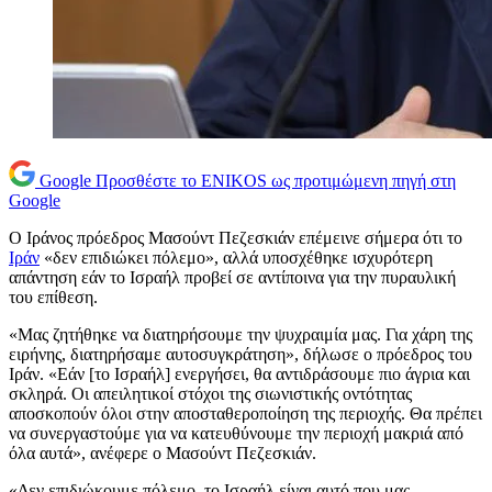
Google
Προσθέστε το ENIKOS ως προτιμώμενη πηγή στη
Google
Ο Ιράνος πρόεδρος Μασούντ Πεζεσκιάν επέμεινε σήμερα ότι το
Ιράν
«δεν επιδιώκει πόλεμο», αλλά υποσχέθηκε ισχυρότερη
απάντηση εάν το Ισραήλ προβεί σε αντίποινα για την πυραυλική
του επίθεση.
«Μας ζητήθηκε να διατηρήσουμε την ψυχραιμία μας. Για χάρη της
ειρήνης, διατηρήσαμε αυτοσυγκράτηση», δήλωσε ο πρόεδρος του
Ιράν. «Εάν [το Ισραήλ] ενεργήσει, θα αντιδράσουμε πιο άγρια και
σκληρά. Οι απειλητικοί στόχοι της σιωνιστικής οντότητας
αποσκοπούν όλοι στην αποσταθεροποίηση της περιοχής. Θα πρέπει
να συνεργαστούμε για να κατευθύνουμε την περιοχή μακριά από
όλα αυτά», ανέφερε ο Μασούντ Πεζεσκιάν.
«Δεν επιδιώκουμε πόλεμο, το Ισραήλ είναι αυτό που μας