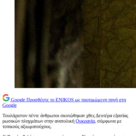
Google
Προσθέστε το ENIKOS ως προτιμώμενη πηγή στη
Google
Τουλάχιστον πέντε άνθρωποι σκοτώθηκαν χθες Δευτέρα εξαιτίας
ρωσικών πληγμάτων στην ανατολική
Ουκρανία
, σύμφωνα με
τοπικούς αξιωματούχους.