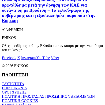
πρωτάθλημα μετά την άρνηση των ΚΑΕ για
συνάντηση με Βρούτση – Το τελεσίγραφο της
κυβέρνησης και η εξασφαλισμένη παρουσία στην
Ευρώπη
ΔΙΑΦΗΜΙΣΗ
ENIKOS
Όλες οι ειδήσεις από την Ελλάδα και τον κόσμο με την εγκυρότητα
του enikos.gr.
Facebook
X
Instagram
YouTube
Viber
© 2026 ENIKOS
ΠΛΟΗΓΗΣΗ
ΤΑΥΤΟΤΗΤΑ
ΕΠΙΚΟΙΝΩΝΙΑ
ΟΡΟΙ ΧΡΗΣΗΣ
ΠΟΛΙΤΙΚΗ ΠΡΟΣΤΑΣΙΑΣ ΠΡΟΣΩΠΙΚΩΝ ΔΕΔΟΜΕΝΩΝ
ΠΟΛΙΤΙΚΗ COOKIES
Κρατική Διαφήμιση