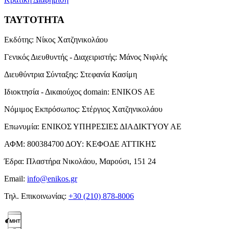
ΤΑΥΤΟΤΗΤΑ
Εκδότης:
Νίκος Χατζηνικολάου
Γενικός Διευθυντής - Διαχειριστής:
Μάνος Νιφλής
Διευθύντρια Σύνταξης:
Στεφανία Κασίμη
Ιδιοκτησία - Δικαιούχος domain:
ENIKOS AE
Νόμιμος Εκπρόσωπος:
Στέργιος Χατζηνικολάου
Επωνυμία:
ΕΝΙΚΟΣ ΥΠΗΡΕΣΙΕΣ ΔΙΑΔΙΚΤΥΟΥ ΑΕ
ΑΦΜ:
800384700
ΔΟΥ:
ΚΕΦΟΔΕ ΑΤΤΙΚΗΣ
Έδρα:
Πλαστήρα Νικολάου, Μαρούσι, 151 24
Email:
info@enikos.gr
Τηλ. Επικοινωνίας:
+30 (210) 878-8006