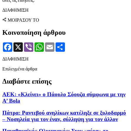
όλες τις ειδήσεις.
ΔΙΑΦΗΜΙΣΗ
ΜΟΙΡΑΣΟΥ ΤΟ
Κοινοποίηση άρθρου
Facebook
X
Viber
WhatsApp
Email
Μοιραστείτε
ΔΙΑΦΗΜΙΣΗ
Επιλεγμένα άρθρα
Διαβάστε επίσης
ΑΕΚ: «Κλείνει» ο Πάουλο Σόουζα σύμφωνα με την
A’ Bola
Πάτρα: Ραντεβού ανηλίκων κατέληξε σε ξυλοδαρμό
– Νοσηλεία για τον έναν, σύλληψη για τον άλλον
Παναθηναϊκός-Ολυμπιακός: Στον «αέρα» το