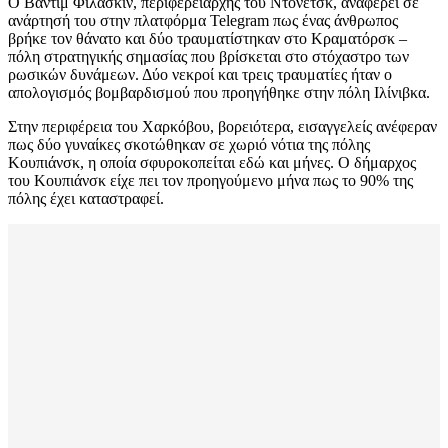
Ο Βαντίμ Φιλάσκιν, περιφερειάρχης του Ντονέτσκ, αναφέρει σε
ανάρτησή του στην πλατφόρμα Telegram πως ένας άνθρωπος
βρήκε τον θάνατο και δύο τραυματίστηκαν στο Κραματόρσκ –
πόλη στρατηγικής σημασίας που βρίσκεται στο στόχαστρο των
ρωσικών δυνάμεων. Δύο νεκροί και τρεις τραυματίες ήταν ο
απολογισμός βομβαρδισμού που προηγήθηκε στην πόλη Ιλίνιβκα.
Στην περιφέρεια του Χαρκόβου, βορειότερα, εισαγγελείς ανέφεραν
πως δύο γυναίκες σκοτώθηκαν σε χωριό νότια της πόλης
Κουπιάνσκ, η οποία σφυροκοπείται εδώ και μήνες. Ο δήμαρχος
του Κουπιάνσκ είχε πει τον προηγούμενο μήνα πως το 90% της
πόλης έχει καταστραφεί.