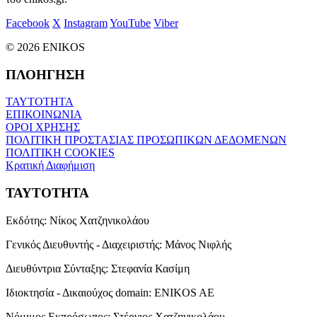
Facebook
X
Instagram
YouTube
Viber
© 2026 ENIKOS
ΠΛΟΗΓΗΣΗ
ΤΑΥΤΟΤΗΤΑ
ΕΠΙΚΟΙΝΩΝΙΑ
ΟΡΟΙ ΧΡΗΣΗΣ
ΠΟΛΙΤΙΚΗ ΠΡΟΣΤΑΣΙΑΣ ΠΡΟΣΩΠΙΚΩΝ ΔΕΔΟΜΕΝΩΝ
ΠΟΛΙΤΙΚΗ COOKIES
Κρατική Διαφήμιση
ΤΑΥΤΟΤΗΤΑ
Εκδότης:
Νίκος Χατζηνικολάου
Γενικός Διευθυντής - Διαχειριστής:
Μάνος Νιφλής
Διευθύντρια Σύνταξης:
Στεφανία Κασίμη
Ιδιοκτησία - Δικαιούχος domain:
ENIKOS AE
Νόμιμος Εκπρόσωπος:
Στέργιος Χατζηνικολάου