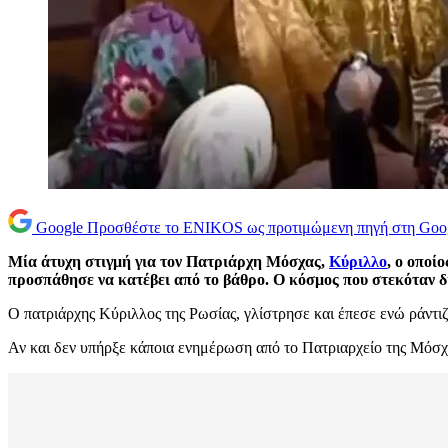
Google
Προσθέστε το ENIKOS ως προτιμώμενη πηγή στη Goo
Μία άτυχη στιγμή για τον Πατριάρχη Μόσχας,
Κύριλλο
, ο οποί
προσπάθησε να κατέβει από το βάθρο. Ο κόσμος που στεκόταν δί
Ο πατριάρχης Κύριλλος της Ρωσίας, γλίστρησε και έπεσε ενώ ράντιζ
Αν και δεν υπήρξε κάποια ενημέρωση από το Πατριαρχείο της Μόσχα