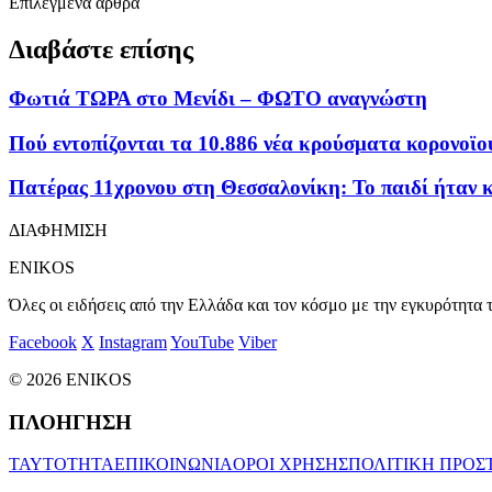
Επιλεγμένα άρθρα
Διαβάστε επίσης
Φωτιά ΤΩΡΑ στο Μενίδι – ΦΩΤΟ αναγνώστη
Πού εντοπίζονται τα 10.886 νέα κρούσματα κορονοϊού
Πατέρας 11χρονου στη Θεσσαλονίκη: Το παιδί ήταν κ
ΔΙΑΦΗΜΙΣΗ
ENIKOS
Όλες οι ειδήσεις από την Ελλάδα και τον κόσμο με την εγκυρότητα τ
Facebook
X
Instagram
YouTube
Viber
© 2026 ENIKOS
ΠΛΟΗΓΗΣΗ
ΤΑΥΤΟΤΗΤΑ
ΕΠΙΚΟΙΝΩΝΙΑ
ΟΡΟΙ ΧΡΗΣΗΣ
ΠΟΛΙΤΙΚΗ ΠΡΟΣ