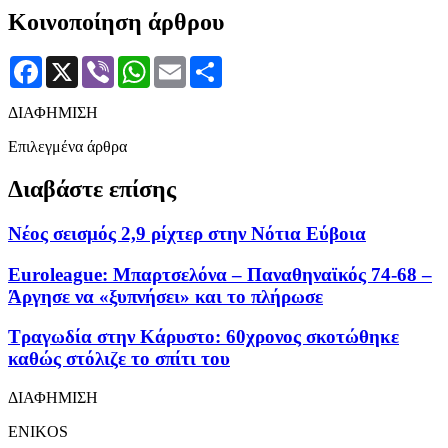
Κοινοποίηση άρθρου
Facebook
X
Viber
WhatsApp
Email
Μοιραστείτε
ΔΙΑΦΗΜΙΣΗ
Επιλεγμένα άρθρα
Διαβάστε επίσης
Νέος σεισμός 2,9 ρίχτερ στην Νότια Εύβοια
Euroleague: Μπαρτσελόνα – Παναθηναϊκός 74-68 –
Άργησε να «ξυπνήσει» και το πλήρωσε
Τραγωδία στην Κάρυστο: 60χρονος σκοτώθηκε
καθώς στόλιζε το σπίτι του
ΔΙΑΦΗΜΙΣΗ
ENIKOS