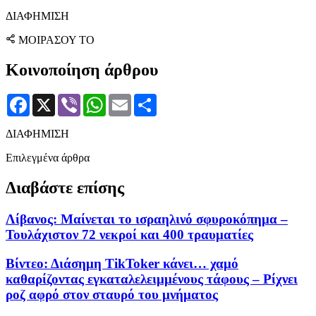
ΔΙΑΦΗΜΙΣΗ
ΜΟΙΡΑΣΟΥ ΤΟ
Κοινοποίηση άρθρου
Facebook
X
Viber
WhatsApp
Email
Μοιραστείτε
ΔΙΑΦΗΜΙΣΗ
Επιλεγμένα άρθρα
Διαβάστε επίσης
Λίβανος: Μαίνεται το ισραηλινό σφυροκόπημα –
Τουλάχιστον 72 νεκροί και 400 τραυματίες
Βίντεο: Διάσημη TikToker κάνει… χαμό
καθαρίζοντας εγκαταλελειμμένους τάφους – Ρίχνει
ροζ αφρό στον σταυρό του μνήματος