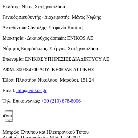
Εκδότης:
Νίκος Χατζηνικολάου
Γενικός Διευθυντής - Διαχειριστής:
Μάνος Νιφλής
Διευθύντρια Σύνταξης:
Στεφανία Κασίμη
Ιδιοκτησία - Δικαιούχος domain:
ENIKOS AE
Νόμιμος Εκπρόσωπος:
Στέργιος Χατζηνικολάου
Επωνυμία:
ΕΝΙΚΟΣ ΥΠΗΡΕΣΙΕΣ ΔΙΑΔΙΚΤΥΟΥ ΑΕ
ΑΦΜ:
800384700
ΔΟΥ:
ΚΕΦΟΔΕ ΑΤΤΙΚΗΣ
Έδρα:
Πλαστήρα Νικολάου, Μαρούσι, 151 24
Email:
info@enikos.gr
Τηλ. Επικοινωνίας:
+30 (210) 878-8006
Μητρώο Έντυπου και Ηλεκτρονικού Τύπου
Αριθμός Πιστοποίησης Μ.Η.Τ. 242097