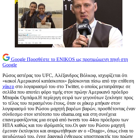
Google
Προσθέστε το ENIKOS ως προτιμώμενη πηγή στη
Google
Ρώσος αστέρας του UFC, Αλέξανδρος Βόλκοφ, ισχυρίζεται ότι
«κακοί Αμερικανοί κατάσκοποι» βρίσκονται πίσω από την επίθεση
χάκερ
στο λογαριασμό του στο Twitter, ο οποίος μετατράπηκε σε
σελίδα που αποτίει φόρο τιμής στον πρώην Αμερικανό πρόεδρο
Μπαράκ Ομπάμα.Η περίεργη σειρά των γεγονότων ξεκίνησε προς
το τέλος του περασμένου έτους, όταν οι χάκερ μπήκαν στον
λογαριασμό του Ρώσου μαχητή βαρέων βαρών, προσθέτοντας έναν
σύνδεσμο στον ιστότοπο του obama.org και στη συνέχεια
επανεμφανίζοντας μια σειρά από tweets του 44ου πρόεδρου των
ΗΠΑ καθώς και του ιδρύματός του.Οι φαν του Ρώσου μαχητή
έμειναν έκπληκτοι και αναρωτήθηκαν αν ο «Drago», όπως είναι το
ψευδώνυμό του, έγινε ξαφνικά ένθερμος υποστηρικτής του πρώην