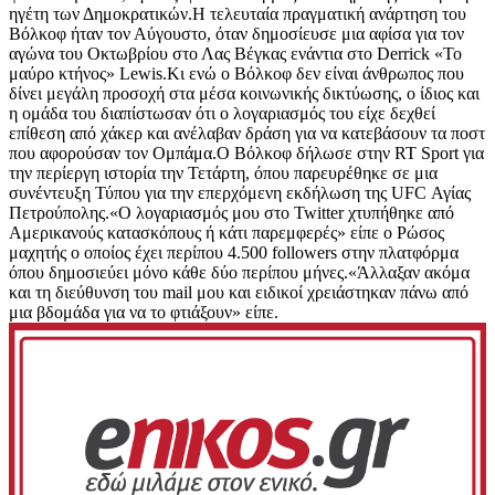
ηγέτη των Δημοκρατικών.Η τελευταία πραγματική ανάρτηση του
Βόλκοφ ήταν τον Αύγουστο, όταν δημοσίευσε μια αφίσα για τον
αγώνα του Οκτωβρίου στο Λας Βέγκας ενάντια στο Derrick «Το
μαύρο κτήνος» Lewis.Κι ενώ ο Βόλκοφ δεν είναι άνθρωπος που
δίνει μεγάλη προσοχή στα μέσα κοινωνικής δικτύωσης, ο ίδιος και
η ομάδα του διαπίστωσαν ότι ο λογαριασμός του είχε δεχθεί
επίθεση από χάκερ και ανέλαβαν δράση για να κατεβάσουν τα ποστ
που αφορούσαν τον Ομπάμα.Ο Βόλκοφ δήλωσε στην RT Sport για
την περίεργη ιστορία την Τετάρτη, όπου παρευρέθηκε σε μια
συνέντευξη Τύπου για την επερχόμενη εκδήλωση της UFC Αγίας
Πετρούπολης.«Ο λογαριασμός μου στο Twitter χτυπήθηκε από
Αμερικανούς κατασκόπους ή κάτι παρεμφερές» είπε ο Ρώσος
μαχητής ο οποίος έχει περίπου 4.500 followers στην πλατφόρμα
όπου δημοσιεύει μόνο κάθε δύο περίπου μήνες.«Άλλαξαν ακόμα
και τη διεύθυνση του mail μου και ειδικοί χρειάστηκαν πάνω από
μια βδομάδα για να το φτιάξουν» είπε.