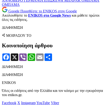
ΑΝΝΟΒΕΡΟ
ΓΕΡΜΑΝΙΑ
ΕΠΙΣΚΕΨΗ
ΜΠΑΡΑΚ ΟΜΠΑΜΑ
ΟΜΠΑΜΑ
Google
Προσθέστε το ENIKOS στην Google
Ακολουθήστε το
ENIKOS στο Google News
και μάθετε πρώτοι
όλες τις ειδήσεις.
ΔΙΑΦΗΜΙΣΗ
ΜΟΙΡΑΣΟΥ ΤΟ
Κοινοποίηση άρθρου
Facebook
X
Viber
WhatsApp
Email
Μοιραστείτε
ΔΙΑΦΗΜΙΣΗ
ΔΙΑΦΗΜΙΣΗ
ENIKOS
Όλες οι ειδήσεις από την Ελλάδα και τον κόσμο με την εγκυρότητα
του enikos.gr.
Facebook
X
Instagram
YouTube
Viber