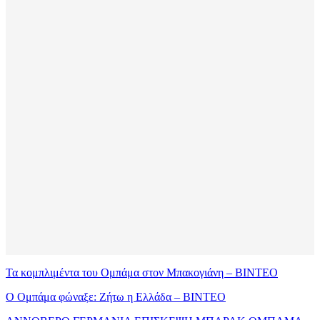
Τα κομπλιμέντα του Ομπάμα στον Μπακογιάνη – ΒΙΝΤΕΟ
Ο Ομπάμα φώναξε: Ζήτω η Ελλάδα – ΒΙΝΤΕΟ