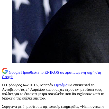
Google
Προσθέστε το ENIKOS ως προτιμώμενη πηγή στη
Google
Ο Πρόεδρος των ΗΠΑ, Μπαράκ
Ομπάμα
θα επισκεφτεί το
Αννόβερο στις 24 Απριλίου και οι αρχές έχουν ενημερώσει τους
πολίτες για τα έκτακτα μέτρα ασφαλείας που θα ισχύσουν κατά τη
διάρκεια της επίσκεψης του.
Σύμφωνα με δημοσίευμα της τοπικής εφημερίδας «Hannoversche