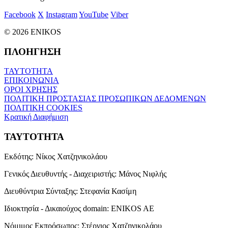
Facebook
X
Instagram
YouTube
Viber
© 2026 ENIKOS
ΠΛΟΗΓΗΣΗ
ΤΑΥΤΟΤΗΤΑ
ΕΠΙΚΟΙΝΩΝΙΑ
ΟΡΟΙ ΧΡΗΣΗΣ
ΠΟΛΙΤΙΚΗ ΠΡΟΣΤΑΣΙΑΣ ΠΡΟΣΩΠΙΚΩΝ ΔΕΔΟΜΕΝΩΝ
ΠΟΛΙΤΙΚΗ COOKIES
Κρατική Διαφήμιση
ΤΑΥΤΟΤΗΤΑ
Εκδότης:
Νίκος Χατζηνικολάου
Γενικός Διευθυντής - Διαχειριστής:
Μάνος Νιφλής
Διευθύντρια Σύνταξης:
Στεφανία Κασίμη
Ιδιοκτησία - Δικαιούχος domain:
ENIKOS AE
Νόμιμος Εκπρόσωπος:
Στέργιος Χατζηνικολάου