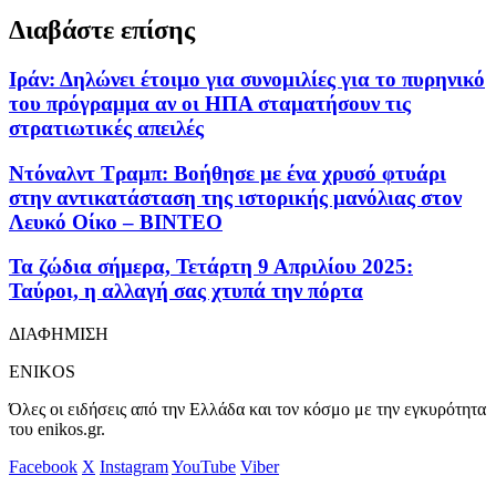
Διαβάστε επίσης
Ιράν: Δηλώνει έτοιμο για συνομιλίες για το πυρηνικό
του πρόγραμμα αν οι ΗΠΑ σταματήσουν τις
στρατιωτικές απειλές
Ντόναλντ Τραμπ: Βοήθησε με ένα χρυσό φτυάρι
στην αντικατάσταση της ιστορικής μανόλιας στον
Λευκό Οίκο – ΒΙΝΤΕΟ
Τα ζώδια σήμερα, Τετάρτη 9 Απριλίου 2025:
Ταύροι, η αλλαγή σας χτυπά την πόρτα
ΔΙΑΦΗΜΙΣΗ
ENIKOS
Όλες οι ειδήσεις από την Ελλάδα και τον κόσμο με την εγκυρότητα
του enikos.gr.
Facebook
X
Instagram
YouTube
Viber