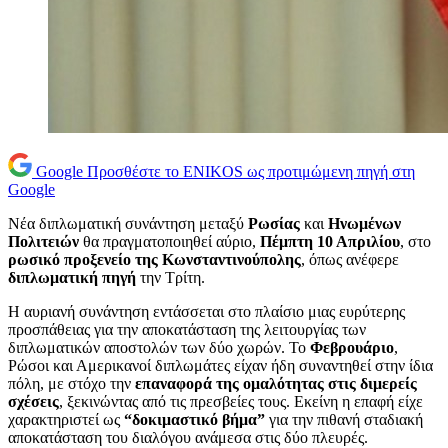
Google
Προσθέστε το ENIKOS ως προτιμώμενη πηγή στη
Google
Νέα διπλωματική συνάντηση μεταξύ
Ρωσίας
και
Ηνωμένων
Πολιτειών
θα πραγματοποιηθεί αύριο,
Πέμπτη 10 Απριλίου
, στο
ρωσικό προξενείο της Κωνσταντινούπολης
, όπως ανέφερε
διπλωματική πηγή
την Τρίτη.
Η αυριανή συνάντηση εντάσσεται στο πλαίσιο μιας ευρύτερης
προσπάθειας για την αποκατάσταση της λειτουργίας των
διπλωματικών αποστολών των δύο χωρών. Το
Φεβρουάριο
,
Ρώσοι και Αμερικανοί διπλωμάτες είχαν ήδη συναντηθεί στην ίδια
πόλη, με στόχο την
επαναφορά της ομαλότητας στις διμερείς
σχέσεις
, ξεκινώντας από τις πρεσβείες τους. Εκείνη η επαφή είχε
χαρακτηριστεί ως
“δοκιμαστικό βήμα”
για την πιθανή σταδιακή
αποκατάσταση του διαλόγου ανάμεσα στις δύο πλευρές.