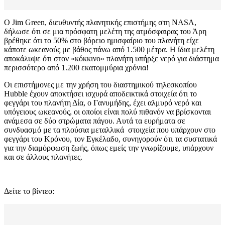
Ο Jim Green, διευθυντής πλανητικής επιστήμης στη NASA,
δήλωσε ότι σε μια πρόσφατη μελέτη της ατμόσφαιρας του Άρη
βρέθηκε ότι το 50% στο βόρειο ημισφαίριο του πλανήτη είχε
κάποτε ωκεανούς με βάθος πάνω από 1.500 μέτρα. Η ίδια μελέτη
αποκάλυψε ότι στον «κόκκινο» πλανήτη υπήρξε νερό για διάστημα
περισσότερο από 1.200 εκατομμύρια χρόνια!
Οι επιστήμονες με την χρήση του διαστημικού τηλεσκοπίου
Hubble έχουν αποκτήσει ισχυρά αποδεικτικά στοιχεία ότι το
φεγγάρι του πλανήτη Δία, ο Γανυμήδης, έχει αλμυρό νερό και
υπόγειους ωκεανούς, οι οποίοι είναι πολύ πιθανόν να βρίσκονται
ανάμεσα σε δύο στρώματα πάγου. Αυτά τα ευρήματα σε
συνδυασμό με τα πλούσια μεταλλικά στοιχεία που υπάρχουν στο
φεγγάρι του Κρόνου, τον Εγκέλαδο, συνηγορούν ότι τα συστατικά
για την διαμόρφωση ζωής, όπως εμείς την γνωρίζουμε, υπάρχουν
και σε άλλους πλανήτες.
Δείτε το βίντεο: