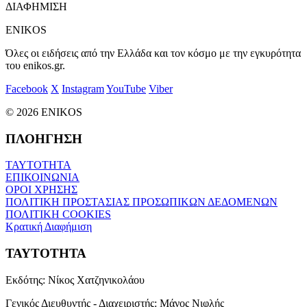
ΔΙΑΦΗΜΙΣΗ
ENIKOS
Όλες οι ειδήσεις από την Ελλάδα και τον κόσμο με την εγκυρότητα
του enikos.gr.
Facebook
X
Instagram
YouTube
Viber
© 2026 ENIKOS
ΠΛΟΗΓΗΣΗ
ΤΑΥΤΟΤΗΤΑ
ΕΠΙΚΟΙΝΩΝΙΑ
ΟΡΟΙ ΧΡΗΣΗΣ
ΠΟΛΙΤΙΚΗ ΠΡΟΣΤΑΣΙΑΣ ΠΡΟΣΩΠΙΚΩΝ ΔΕΔΟΜΕΝΩΝ
ΠΟΛΙΤΙΚΗ COOKIES
Κρατική Διαφήμιση
ΤΑΥΤΟΤΗΤΑ
Εκδότης:
Νίκος Χατζηνικολάου
Γενικός Διευθυντής - Διαχειριστής:
Μάνος Νιφλής