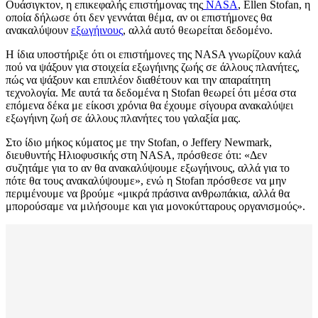
Ουάσιγκτον, η επικεφαλής επιστήμονας της
NASA
, Ellen Stofan, η
οποία δήλωσε ότι δεν γεννάται θέμα, αν οι επιστήμονες θα
ανακαλύψουν
εξωγήινους
, αλλά αυτό θεωρείται δεδομένο.
Η ίδια υποστήριξε ότι οι επιστήμονες της NASA γνωρίζουν καλά
πού να ψάξουν για στοιχεία εξωγήινης ζωής σε άλλους πλανήτες,
πώς να ψάξουν και επιπλέον διαθέτουν και την απαραίτητη
τεχνολογία. Με αυτά τα δεδομένα η Stofan θεωρεί ότι μέσα στα
επόμενα δέκα με είκοσι χρόνια θα έχουμε σίγουρα ανακαλύψει
εξωγήινη ζωή σε άλλους πλανήτες του γαλαξία μας.
Στο ίδιο μήκος κύματος με την Stofan, o Jeffery Newmark,
διευθυντής Ηλιοφυσικής στη NASA, πρόσθεσε ότι: «Δεν
συζητάμε για το αν θα ανακαλύψουμε εξωγήινους, αλλά για το
πότε θα τους ανακαλύψουμε», ενώ η Stofan πρόσθεσε να μην
περιμένουμε να βρούμε «μικρά πράσινα ανθρωπάκια, αλλά θα
μπορούσαμε να μιλήσουμε και για μονοκύτταρους οργανισμούς».