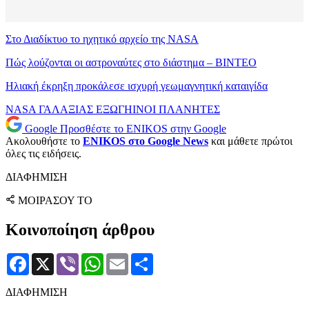
Στο Διαδίκτυο το ηχητικό αρχείο της NASA
Πώς λούζονται οι αστροναύτες στο διάστημα – ΒΙΝΤΕΟ
Ηλιακή έκρηξη προκάλεσε ισχυρή γεωμαγνητική καταιγίδα
NASA
ΓΑΛΑΞΙΑΣ
ΕΞΩΓΗΙΝΟΙ
ΠΛΑΝΗΤΕΣ
Google
Προσθέστε το ENIKOS στην Google
Ακολουθήστε το
ENIKOS στο Google News
και μάθετε πρώτοι
όλες τις ειδήσεις.
ΔΙΑΦΗΜΙΣΗ
ΜΟΙΡΑΣΟΥ ΤΟ
Κοινοποίηση άρθρου
Facebook
X
Viber
WhatsApp
Email
Μοιραστείτε
ΔΙΑΦΗΜΙΣΗ