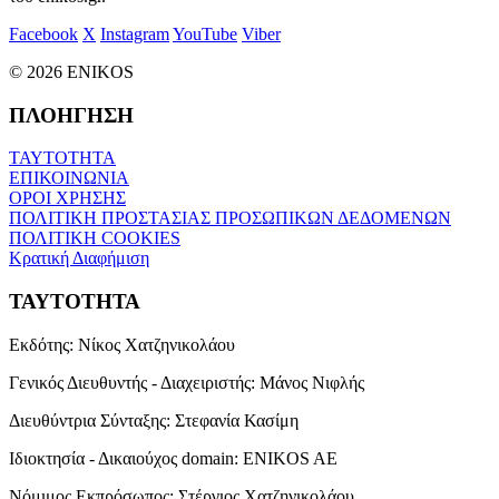
Facebook
X
Instagram
YouTube
Viber
© 2026 ENIKOS
ΠΛΟΗΓΗΣΗ
ΤΑΥΤΟΤΗΤΑ
ΕΠΙΚΟΙΝΩΝΙΑ
ΟΡΟΙ ΧΡΗΣΗΣ
ΠΟΛΙΤΙΚΗ ΠΡΟΣΤΑΣΙΑΣ ΠΡΟΣΩΠΙΚΩΝ ΔΕΔΟΜΕΝΩΝ
ΠΟΛΙΤΙΚΗ COOKIES
Κρατική Διαφήμιση
ΤΑΥΤΟΤΗΤΑ
Εκδότης:
Νίκος Χατζηνικολάου
Γενικός Διευθυντής - Διαχειριστής:
Μάνος Νιφλής
Διευθύντρια Σύνταξης:
Στεφανία Κασίμη
Ιδιοκτησία - Δικαιούχος domain:
ENIKOS AE
Νόμιμος Εκπρόσωπος:
Στέργιος Χατζηνικολάου