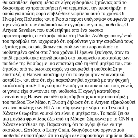
θα καταθέσει έφεση μέσα σε λίγες εβδομάδες ζητώντας από το
δικαστήριο να τροποποιήσει ή να τερματίσει την υποστήριξη, η
οποία για πρώτη φορά επιβλήθηκε νωρίτερα αυτό το χρόνο.Οι
Ηνωμένες Πολιτείες και η Ρωσία πέρυσι υπέγραψαν συμφωνία για
την ενίσχυση των διαδικαστικών εγγυήσεων για τις υιοθεσίες.Ο
Artyem Saveliev, που υιοθετήθηκε από ένα ρωσικό
ορφανοτροφείο, επέστρεψε πίσω στη Ρωσία. Ανάδοχη οικογένειά
του προέβαλε τον ισχυρισμό ότι φοβούνταν για την ασφάλειά τους
εξαιτίας μιας σειράς βίαιων επεισοδίων που παρουσίασε το
υιοθετημένο αγόρι στα 7 του χρόνια.Η έρευνα ξεκίνησε, όταν το
παιδί εμφανίστηκε αιφνιδιαστικά στο υπουργείο προστασίας των
παιδιών της Ρωσίας με μια επιστολή από τη θετή μητέρα του, που
ζητούσε από τις ρωσικές αρχές να ακυρωθεί η υιοθεσία.Στην
επιστολή, η Hansen υποστήριζε ότι το αγόρι ήταν «διανοητικά
ασταθές», και είπε ότι είχε παραπλανηθεί σχετικά με την ψυχική
κατάστασή του.Η Παγκόσμια Ένωση για τα παιδιά και τους γονείς
οι γονείς είχε συντόνισε την υιοθεσία. Η αγωγή κατατέθηκε
εναντίον της Hansen για αθέτηση σύμβασης και την υποστήριξη
του παιδιού.Τον Μάιο, η Ένωση δήλωσε ότι ο Artyem εξακολουθεί
να είναι πολίτης των ΗΠΑ και σύμφωνα με νόμο του Τενεσσί η
Χάνσεν θεωρείται νομικά ότι είναι η μητέρα του. Το παιδί ζει σε
μια μονάδα φροντίδας έξω από τη Μόσχα. Σύμφωνα με το CNN η
Χάνσεν κατέθεσε την Παρασκευή, ότι το αγόρι ήθελε να την
σκοτώσει. Ωστόσο, ο Larry Crain, δικηγόρος του οργανισμού
υιοθεσιών υποστήριξε ότι το αγόρι δεν παρουσιάζει σημάδια βίαιης