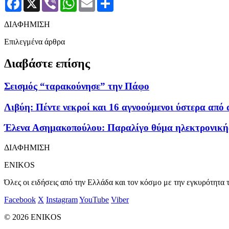
ΔΙΑΦΗΜΙΣΗ
Επιλεγμένα άρθρα
Διαβάστε επίσης
Σεισμός “ταρακούνησε” την Πάφο
Λιβύη: Πέντε νεκροί και 16 αγνοούμενοι ύστερα από
Έλενα Ασημακοπούλου: Παραλίγο θύμα ηλεκτρονική
ΔΙΑΦΗΜΙΣΗ
ENIKOS
Όλες οι ειδήσεις από την Ελλάδα και τον κόσμο με την εγκυρότητα τ
Facebook
X
Instagram
YouTube
Viber
© 2026 ENIKOS