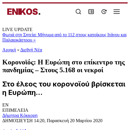
ENIKOS
.
LIVE UPDATE
Φωτιά στη Σητεία: Μήνυμα από το 112 στους κατοίκους Ιτάνου και
Παλαιοκάστρου
»
Αρχική
»
Διεθνή Νέα
Κορονοϊός: Η Ευρώπη στο επίκεντρο της
πανδημίας – Στους 5.168 οι νεκροί
Στο έλεος του κορονοϊού βρίσκεται
η Ευρώπη...
EN
ΕΠΙΜΕΛΕΙΑ
Δήμητρα Κόκκορη
ΔΗΜΟΣΙΕΥΣΗ
14:20, Παρασκευή 20 Μαρτίου 2020