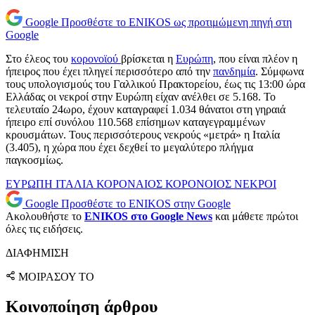
Google
Προσθέστε το ENIKOS ως προτιμώμενη πηγή στη
Google
Στο έλεος του
κορονοϊού
βρίσκεται η
Ευρώπη
, που είναι πλέον η
ήπειρος που έχει πληγεί περισσότερο από την
πανδημία
. Σύμφωνα
τους υπολογισμούς του Γαλλικού Πρακτορείου, έως τις 13:00 ώρα
Ελλάδας οι νεκροί στην Ευρώπη είχαν ανέλθει σε 5.168. Το
τελευταίο 24ωρο, έχουν καταγραφεί 1.034 θάνατοι στη γηραιά
ήπειρο επί συνόλου 110.568 επίσημων καταγεγραμμένων
κρουσμάτων. Τους περισσότερους νεκρούς «μετρά» η Ιταλία
(3.405), η χώρα που έχει δεχθεί το μεγαλύτερο πλήγμα
παγκοσμίως.
ΕΥΡΩΠΗ
ΙΤΑΛΙΑ
ΚΟΡΟΝΑΙΟΣ
ΚΟΡΟΝΟΙΟΣ
ΝΕΚΡΟΙ
Google
Προσθέστε το ENIKOS στην Google
Ακολουθήστε το
ENIKOS στο Google News
και μάθετε πρώτοι
όλες τις ειδήσεις.
ΔΙΑΦΗΜΙΣΗ
ΜΟΙΡΑΣΟΥ ΤΟ
Κοινοποίηση άρθρου