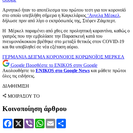
Αρνητικό ήταν το αποτέλεσμα του πρώτου τεστ για τον κορονοϊό
στο οποίο υπεβλήθη σήμερα η Καγκελάριος
‘Αγγελα Μέρκελ
,
δήλωσε πριν από λίγο ο εκπρόσωπός της, Στέφεν Ζάιμπερτ.
Η Μέρκελ παραμένει από χθες σε προληπτική καραντίνα, καθώς ο
γιατρός που την εμβολίασε την Παρασκευή κατά του
πνευμονιόκοκκου βρέθηκε στο μεταξύ θετικός στον COVID-19
και θα υποβληθεί σε νέα εξέταση αύριο.
ΓΕΡΜΑΝΙΑ
ΔΕΙΓΜΑ
ΚΟΡΟΝΟΙΟΣ
ΚΟΡΩΝΟΪΟΣ
ΜΕΡΚΕΛ
Google
Προσθέστε το ENIKOS στην Google
Ακολουθήστε το
ENIKOS στο Google News
και μάθετε πρώτοι
όλες τις ειδήσεις.
ΔΙΑΦΗΜΙΣΗ
ΜΟΙΡΑΣΟΥ ΤΟ
Κοινοποίηση άρθρου
Facebook
X
Viber
WhatsApp
Email
Μοιραστείτε