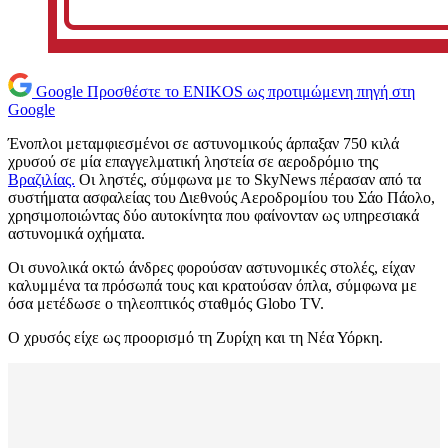
Google
Προσθέστε το ENIKOS ως προτιμώμενη πηγή στη
Google
Ένοπλοι μεταμφιεσμένοι σε αστυνομικούς άρπαξαν 750 κιλά
χρυσού σε μία επαγγελματική ληστεία σε αεροδρόμιο της
Βραζιλίας.
Οι ληστές, σύμφωνα με το SkyNews πέρασαν από τα
συστήματα ασφαλείας του Διεθνούς Αεροδρομίου του Σάο Πάολο,
χρησιμοποιώντας δύο αυτοκίνητα που φαίνονταν ως υπηρεσιακά
αστυνομικά οχήματα.
Οι συνολικά οκτώ άνδρες φορούσαν αστυνομικές στολές, είχαν
καλυμμένα τα πρόσωπά τους και κρατούσαν όπλα, σύμφωνα με
όσα μετέδωσε ο τηλεοπτικός σταθμός Globo TV.
Ο χρυσός είχε ως προορισμό τη Ζυρίχη και τη Νέα Υόρκη.