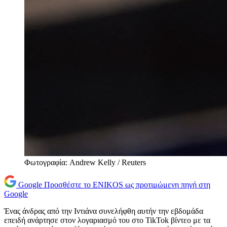
Φωτογραφία: Andrew Kelly / Reuters
Google
Προσθέστε το ENIKOS ως προτιμώμενη πηγή στη
Google
Ένας άνδρας από την Ιντιάνα συνελήφθη αυτήν την εβδομάδα
επειδή ανάρτησε στον λογαριασμό του στο TikTok βίντεο με τα