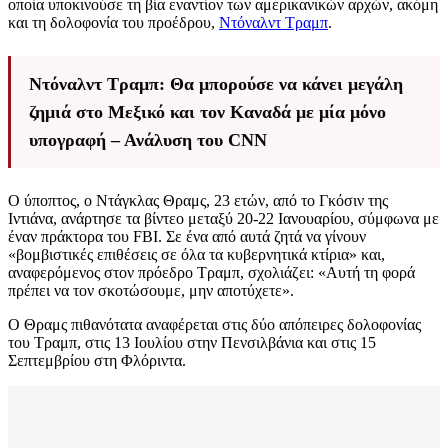
οποία υποκινούσε τη βία εναντίον των αμερικανικών αρχών, ακόμη
και τη δολοφονία του προέδρου,
Ντόναλντ Τραμπ
.
Ντόναλντ Τραμπ: Θα μπορούσε να κάνει μεγάλη
ζημιά στο Μεξικό και τον Καναδά με μία μόνο
υπογραφή – Ανάλυση του CNN
Ο ύποπτος, ο Ντάγκλας Θραμς, 23 ετών, από το Γκόσιν της
Ιντιάνα, ανάρτησε τα βίντεο μεταξύ 20-22 Ιανουαρίου, σύμφωνα με
έναν πράκτορα του FBI. Σε ένα από αυτά ζητά να γίνουν
«βομβιστικές επιθέσεις σε όλα τα κυβερνητικά κτίρια» και,
αναφερόμενος στον πρόεδρο Τραμπ, σχολιάζει: «Αυτή τη φορά
πρέπει να τον σκοτώσουμε, μην αποτύχετε».
Ο Θραμς πιθανότατα αναφέρεται στις δύο απόπειρες δολοφονίας
του Τραμπ, στις 13 Ιουλίου στην Πενσιλβάνια και στις 15
Σεπτεμβρίου στη Φλόριντα.