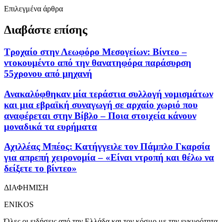
Επιλεγμένα άρθρα
Διαβάστε επίσης
Τροχαίο στην Λεωφόρο Μεσογείων: Βίντεο –
ντοκουμέντο από την θανατηφόρα παράσυρση
55χρονου από μηχανή
Ανακαλύφθηκαν μία τεράστια συλλογή νομισμάτων
και μια εβραϊκή συναγωγή σε αρχαίο χωριό που
αναφέρεται στην Βίβλο – Ποια στοιχεία κάνουν
μοναδικά τα ευρήματα
Αχιλλέας Μπέος: Κατήγγειλε τον Πάμπλο Γκαρσία
για απρεπή χειρονομία – «Είναι ντροπή και θέλω να
δείξετε το βίντεο»
ΔΙΑΦΗΜΙΣΗ
ENIKOS
Όλες οι ειδήσεις από την Ελλάδα και τον κόσμο με την εγκυρότητα