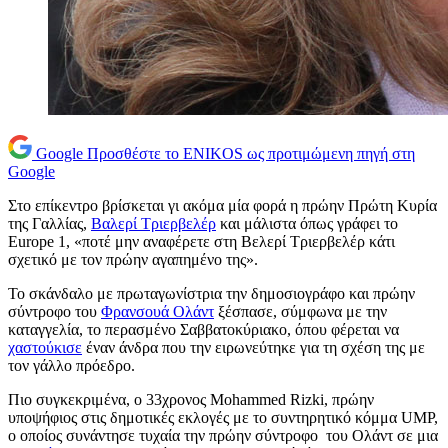
Google
Προσθέστε το ENIKOS ως προτιμώμενη πηγή στη
Google
Στο επίκεντρο βρίσκεται γι ακόμα μία φορά η πρώην Πρώτη Κυρία
της Γαλλίας,
Βαλερί Τριερβελέρ
και μάλιστα όπως γράφει το
Europe 1, «ποτέ μην αναφέρετε στη Βελερί Τριερβελέρ κάτι
σχετικό με τον πρώην αγαπημένο της».
Το σκάνδαλο με πρωταγωνίστρια την δημοσιογράφο και πρώην
σύντροφο του
Φρανσουά Ολάντ
ξέσπασε, σύμφωνα με την
καταγγελία, το περασμένο Σαββατοκύριακο, όπου φέρεται να
χαστούκισε
έναν άνδρα που την ειρωνεύτηκε για τη σχέση της με
τον γάλλο πρόεδρο.
Πιο συγκεκριμένα, ο 33χρονος Mohammed Rizki, πρώην
υποψήφιος στις δημοτικές εκλογές με το συντηρητικό κόμμα UMP,
ο οποίος συνάντησε τυχαία την πρώην σύντροφο του Ολάντ σε μια