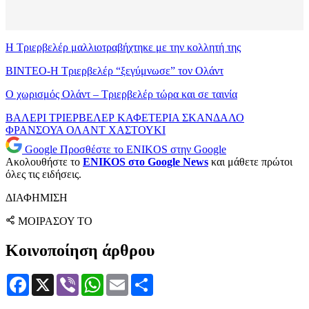
Η Τριερβελέρ μαλλιοτραβήχτηκε με την κολλητή της
ΒΙΝΤΕΟ-Η Τριερβελέρ “ξεγύμνωσε” τον Ολάντ
Ο χωρισμός Ολάντ – Τριερβελέρ τώρα και σε ταινία
ΒΑΛΕΡΙ ΤΡΙΕΡΒΕΛΕΡ
ΚΑΦΕΤΕΡΙΑ
ΣΚΑΝΔΑΛΟ
ΦΡΑΝΣΟΥΑ ΟΛΑΝΤ
ΧΑΣΤΟΥΚΙ
Google
Προσθέστε το ENIKOS στην Google
Ακολουθήστε το
ENIKOS στο Google News
και μάθετε πρώτοι
όλες τις ειδήσεις.
ΔΙΑΦΗΜΙΣΗ
ΜΟΙΡΑΣΟΥ ΤΟ
Κοινοποίηση άρθρου
Facebook
X
Viber
WhatsApp
Email
Μοιραστείτε