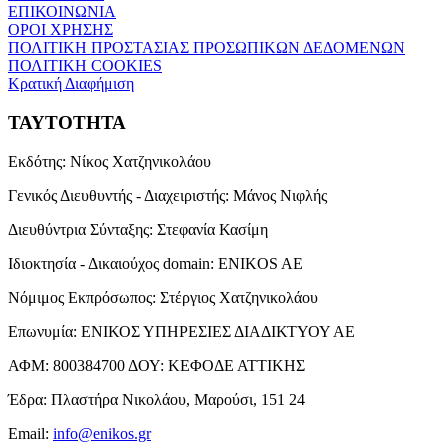
ΕΠΙΚΟΙΝΩΝΙΑ
ΟΡΟΙ ΧΡΗΣΗΣ
ΠΟΛΙΤΙΚΗ ΠΡΟΣΤΑΣΙΑΣ ΠΡΟΣΩΠΙΚΩΝ ΔΕΔΟΜΕΝΩΝ
ΠΟΛΙΤΙΚΗ COOKIES
Κρατική Διαφήμιση
ΤΑΥΤΟΤΗΤΑ
Εκδότης:
Νίκος Χατζηνικολάου
Γενικός Διευθυντής - Διαχειριστής:
Μάνος Νιφλής
Διευθύντρια Σύνταξης:
Στεφανία Κασίμη
Ιδιοκτησία - Δικαιούχος domain:
ENIKOS AE
Νόμιμος Εκπρόσωπος:
Στέργιος Χατζηνικολάου
Επωνυμία:
ΕΝΙΚΟΣ ΥΠΗΡΕΣΙΕΣ ΔΙΑΔΙΚΤΥΟΥ ΑΕ
ΑΦΜ:
800384700
ΔΟΥ:
ΚΕΦΟΔΕ ΑΤΤΙΚΗΣ
Έδρα:
Πλαστήρα Νικολάου, Μαρούσι, 151 24
Email:
info@enikos.gr