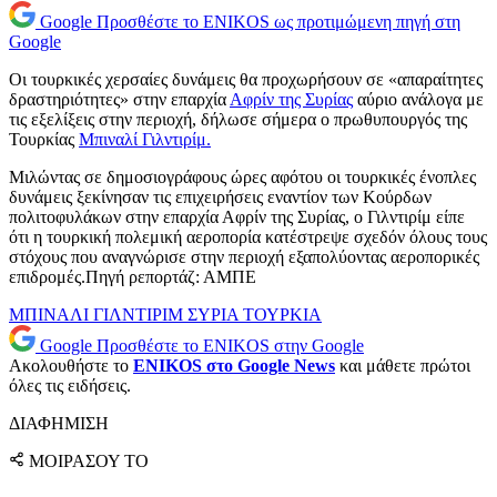
Google
Προσθέστε το ENIKOS ως προτιμώμενη πηγή στη
Google
Οι τουρκικές χερσαίες δυνάμεις θα προχωρήσουν σε «απαραίτητες
δραστηριότητες» στην επαρχία
Αφρίν της Συρίας
αύριο ανάλογα με
τις εξελίξεις στην περιοχή, δήλωσε σήμερα ο πρωθυπουργός της
Τουρκίας
Μπιναλί Γιλντιρίμ.
Μιλώντας σε δημοσιογράφους ώρες αφότου οι τουρκικές ένοπλες
δυνάμεις ξεκίνησαν τις επιχειρήσεις εναντίον των Κούρδων
πολιτοφυλάκων στην επαρχία Αφρίν της Συρίας, ο Γιλντιρίμ είπε
ότι η τουρκική πολεμική αεροπορία κατέστρεψε σχεδόν όλους τους
στόχους που αναγνώρισε στην περιοχή εξαπολύοντας αεροπορικές
επιδρομές.Πηγή ρεπορτάζ: ΑΜΠΕ
ΜΠΙΝΑΛΙ ΓΙΛΝΤΙΡΙΜ
ΣΥΡΙΑ
ΤΟΥΡΚΙΑ
Google
Προσθέστε το ENIKOS στην Google
Ακολουθήστε το
ENIKOS στο Google News
και μάθετε πρώτοι
όλες τις ειδήσεις.
ΔΙΑΦΗΜΙΣΗ
ΜΟΙΡΑΣΟΥ ΤΟ