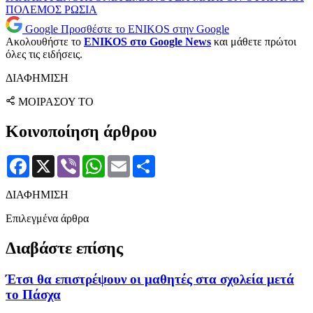
ΠΟΛΕΜΟΣ
ΡΩΣΙΑ
Google
Προσθέστε το ENIKOS στην Google
Ακολουθήστε το
ENIKOS στο Google News
και μάθετε πρώτοι
όλες τις ειδήσεις.
ΔΙΑΦΗΜΙΣΗ
ΜΟΙΡΑΣΟΥ ΤΟ
Κοινοποίηση άρθρου
Facebook
X
Viber
WhatsApp
Email
Μοιραστείτε
ΔΙΑΦΗΜΙΣΗ
Επιλεγμένα άρθρα
Διαβάστε επίσης
Έτσι θα επιστρέψουν οι μαθητές στα σχολεία μετά
το Πάσχα