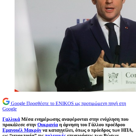
Google
Προσθέστε το ENIKOS ως προτιμώμενη πηγή στη
Google
Γαλλικά
Μέσα ενημέρωσης αναφέρονται στην ενόχληση που
προκάλεσε στην
Ουκρανία
η άρνηση του Γάλλου προέδρου
Εμανουέλ Μακρόν
να καταγγείλει, όπως ο πρόεδρος των ΗΠΑ,
ως “γενοκτονία” τις
πολεμικές
επιχειρήσεις των Ρώσων,