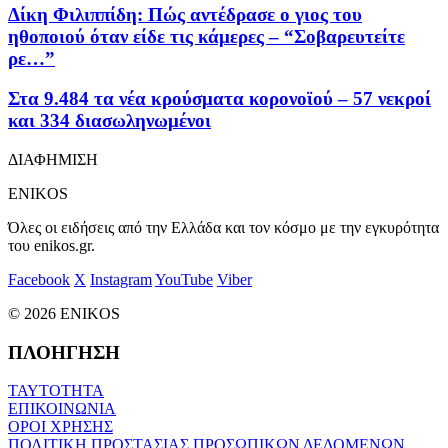
Δίκη Φιλιππίδη: Πώς αντέδρασε ο γιος του
ηθοποιού όταν είδε τις κάμερες – “Σοβαρευτείτε
ρε…”
Στα 9.484 τα νέα κρούσματα κορονοϊού – 57 νεκροί
και 334 διασωληνωμένοι
ΔΙΑΦΗΜΙΣΗ
ENIKOS
Όλες οι ειδήσεις από την Ελλάδα και τον κόσμο με την εγκυρότητα
του enikos.gr.
Facebook
X
Instagram
YouTube
Viber
© 2026 ENIKOS
ΠΛΟΗΓΗΣΗ
ΤΑΥΤΟΤΗΤΑ
ΕΠΙΚΟΙΝΩΝΙΑ
ΟΡΟΙ ΧΡΗΣΗΣ
ΠΟΛΙΤΙΚΗ ΠΡΟΣΤΑΣΙΑΣ ΠΡΟΣΩΠΙΚΩΝ ΔΕΔΟΜΕΝΩΝ