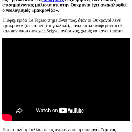
επισημαίνοντας μάλιστα ότι στην Ουκρανία έχει ανακαλυφθεί
ο νεολογισμός «μακρονίζω».
Η εφημερίδα Le Figaro σημειώνει πως, όταν οι Ουκρανοί λένε
«μακρονέ» (macroner στα γαλλικά), πάνω κάτω αναφέρονται σε
κάποιον «που συνεχώς δείχνει ανήσυχος, χωρίς να κάνει τίποτα».
Στο μεταξύ η Γαλλία, όπως ανακοίνωσε η υπουργός Άμυνας