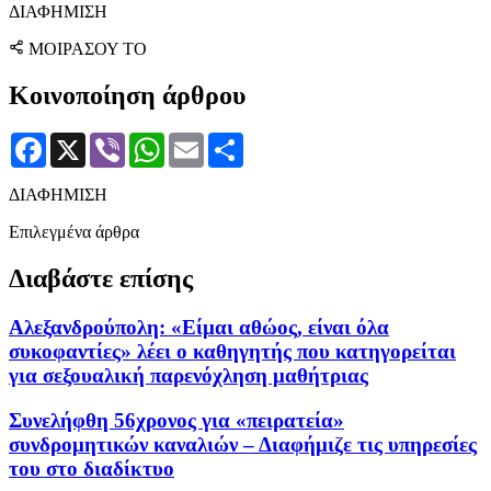
ΔΙΑΦΗΜΙΣΗ
ΜΟΙΡΑΣΟΥ ΤΟ
Κοινοποίηση άρθρου
Facebook
X
Viber
WhatsApp
Email
Μοιραστείτε
ΔΙΑΦΗΜΙΣΗ
Επιλεγμένα άρθρα
Διαβάστε επίσης
Αλεξανδρούπολη: «Είμαι αθώος, είναι όλα
συκοφαντίες» λέει ο καθηγητής που κατηγορείται
για σεξουαλική παρενόχληση μαθήτριας
Συνελήφθη 56χρονος για «πειρατεία»
συνδρομητικών καναλιών – Διαφήμιζε τις υπηρεσίες
του στο διαδίκτυο