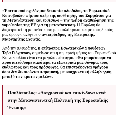
«
Έπειτα από σχεδόν μια δεκαετία αδιεξόδου, το Ευρωπαϊκό
Κοινοβούλιο ψήφισε υπέρ της υιοθέτησης του Συμφώνου για
τη Μετανάστευση και το Άσυλο – την πλήρη αναθεώρηση της
νομοθεσίας της ΕΕ για τη μετανάστευση.
Η Ευρώπη θα
διαχειριστεί τη μετανάστευση με ομαλό τρόπο και με τους δικούς
μας όρους», ανέφερε
ο αντιπρόεδρος της Επιτροπής,
Μαργαρίτης Σχοινάς
.
Από την πλευρά της,
η επίτροπος Εσωτερικών Υποθέσεων,
Ίλβα Γιόχανσον,
σημείωσε ότι η σημερινή ψήφος του Ευρωπαϊκού
Κοινοβουλίου είναι ένα μεγάλο επίτευγμα.
«Θα μπορέσουμε να
προστατεύσουμε καλύτερα τα εξωτερικά μας σύνορα, τους
ευάλωτους και τους πρόσφυγες, θα επιστρέφονται γρήγορα
όσοι δεν δικαιούνται παραμονή, με υποχρεωτική αλληλεγγύη
μεταξύ των κρατών μελών»
.
Παυλόπουλος: «Διαχρονικά και επικίνδυνα κενά
στην Μεταναστευτική Πολιτική της Ευρωπαϊκής
Ένωσης»