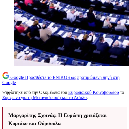
Google
Προσθέστε το ENIKOS ως προτιμώμενη πηγή στη
Google
Ψηφίστηκε από την Ολομέλεια του
Ευρωπαϊκού Κοινοβουλίου
το
Σύμφωνο για τη Μετανάστευση και το Άσυλο
.
Μαργαρίτης Σχοινάς: Η Ευρώπη χρειάζεται
Κυριάκο και Ούρσουλα