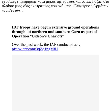
χερσαίες επιχειρήσεις κατά μήκος της βόρειας και νότιας Γάζας, στο
πλαίσιο μιας νέας εκστρατείας που ονόμασε “Επιχείρηση Αρμάτων
του Γεδεών”.
𝐈𝐃𝐅 𝐭𝐫𝐨𝐨𝐩𝐬 𝐡𝐚𝐯𝐞 𝐛𝐞𝐠𝐮𝐧 𝐞𝐱𝐭𝐞𝐧𝐬𝐢𝐯𝐞 𝐠𝐫𝐨𝐮𝐧𝐝 𝐨𝐩𝐞𝐫𝐚𝐭𝐢𝐨𝐧𝐬
𝐭𝐡𝐫𝐨𝐮𝐠𝐡𝐨𝐮𝐭 𝐧𝐨𝐫𝐭𝐡𝐞𝐫𝐧 𝐚𝐧𝐝 𝐬𝐨𝐮𝐭𝐡𝐞𝐫𝐧 𝐆𝐚𝐳𝐚 𝐚𝐬 𝐩𝐚𝐫𝐭 𝐨𝐟
𝐎𝐩𝐞𝐫𝐚𝐭𝐢𝐨𝐧 “𝐆𝐢𝐝𝐞𝐨𝐧’𝐬 𝐂𝐡𝐚𝐫𝐢𝐨𝐭𝐬”
Over the past week, the IAF conducted a…
pic.twitter.com/3qZq1ngMfH