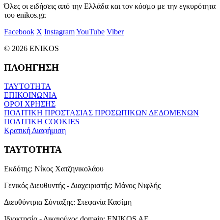
Όλες οι ειδήσεις από την Ελλάδα και τον κόσμο με την εγκυρότητα
του enikos.gr.
Facebook
X
Instagram
YouTube
Viber
© 2026 ENIKOS
ΠΛΟΗΓΗΣΗ
ΤΑΥΤΟΤΗΤΑ
ΕΠΙΚΟΙΝΩΝΙΑ
ΟΡΟΙ ΧΡΗΣΗΣ
ΠΟΛΙΤΙΚΗ ΠΡΟΣΤΑΣΙΑΣ ΠΡΟΣΩΠΙΚΩΝ ΔΕΔΟΜΕΝΩΝ
ΠΟΛΙΤΙΚΗ COOKIES
Κρατική Διαφήμιση
ΤΑΥΤΟΤΗΤΑ
Εκδότης:
Νίκος Χατζηνικολάου
Γενικός Διευθυντής - Διαχειριστής:
Μάνος Νιφλής
Διευθύντρια Σύνταξης:
Στεφανία Κασίμη
Ιδιοκτησία - Δικαιούχος domain:
ENIKOS AE