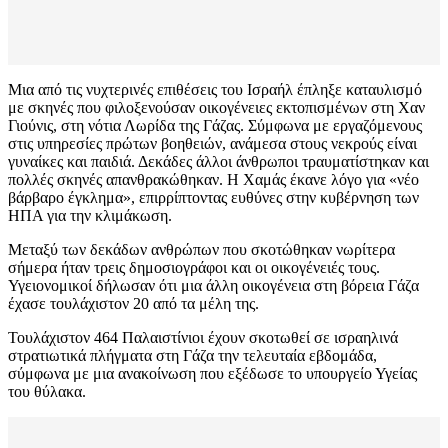
Μια από τις νυχτερινές επιθέσεις του Ισραήλ έπληξε καταυλισμό
με σκηνές που φιλοξενούσαν οικογένειες εκτοπισμένων στη Χαν
Γιούνις, στη νότια Λωρίδα της Γάζας. Σύμφωνα με εργαζόμενους
στις υπηρεσίες πρώτων βοηθειών, ανάμεσα στους νεκρούς είναι
γυναίκες και παιδιά. Δεκάδες άλλοι άνθρωποι τραυματίστηκαν και
πολλές σκηνές απανθρακώθηκαν. Η Χαμάς έκανε λόγο για «νέο
βάρβαρο έγκλημα», επιρρίπτοντας ευθύνες στην κυβέρνηση των
ΗΠΑ για την κλιμάκωση.
Μεταξύ των δεκάδων ανθρώπων που σκοτώθηκαν νωρίτερα
σήμερα ήταν τρεις δημοσιογράφοι και οι οικογένειές τους.
Υγειονομικοί δήλωσαν ότι μια άλλη οικογένεια στη βόρεια Γάζα
έχασε τουλάχιστον 20 από τα μέλη της.
Τουλάχιστον 464 Παλαιστίνιοι έχουν σκοτωθεί σε ισραηλινά
στρατιωτικά πλήγματα στη Γάζα την τελευταία εβδομάδα,
σύμφωνα με μια ανακοίνωση που εξέδωσε το υπουργείο Υγείας
του θύλακα.