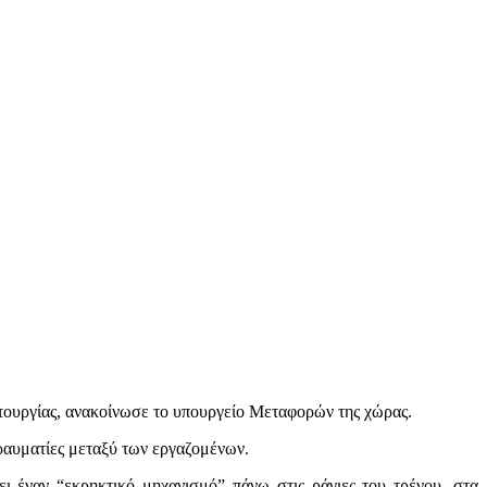
ιτουργίας, ανακοίνωσε το υπουργείο Μεταφορών της χώρας.
ραυματίες μεταξύ των εργαζομένων.
ι έναν “εκρηκτικό μηχανισμό” πάνω στις ράγιες του τρένου, στα