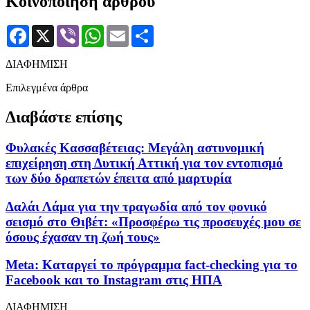
Κοινοποίηση άρθρου
Facebook
X
Viber
WhatsApp
Email
Μοιραστείτε
ΔΙΑΦΗΜΙΣΗ
Επιλεγμένα άρθρα
Διαβάστε επίσης
Φυλακές Κασσαβέτειας: Μεγάλη αστυνομική
επιχείρηση στη Δυτική Αττική για τον εντοπισμό
των δύο δραπετών έπειτα από μαρτυρία
Δαλάι Λάμα για την τραγωδία από τον φονικό
σεισμό στο Θιβέτ: «Προσφέρω τις προσευχές μου σε
όσους έχασαν τη ζωή τους»
Meta: Καταργεί το πρόγραμμα fact-checking για το
Facebook και το Instagram στις ΗΠΑ
ΔΙΑΦΗΜΙΣΗ