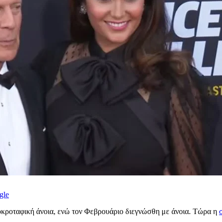
gle
ποκροταφική άνοια, ενώ τον Φεβρουάριο διεγνώσθη με άνοια. Τώρα η