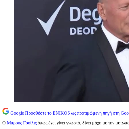
Google
Προσθέστε το ENIKOS ως προτιμώμενη πηγή στη Goo
Ο
Μπρους Γουίλις
όπως έχει γίνει γνωστό, δίνει μάχη με την μετω