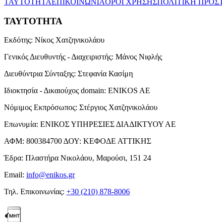
ΤΑΥΤΟΤΗΤΑ
ΕΠΙΚΟΙΝΩΝΙΑ
ΟΡΟΙ ΧΡΗΣΗΣ
ΠΟΛΙΤΙΚΗ ΠΡΟΣ
ΤΑΥΤΟΤΗΤΑ
Εκδότης:
Νίκος Χατζηνικολάου
Γενικός Διευθυντής - Διαχειριστής:
Μάνος Νιφλής
Διευθύντρια Σύνταξης:
Στεφανία Κασίμη
Ιδιοκτησία - Δικαιούχος domain:
ENIKOS AE
Νόμιμος Εκπρόσωπος:
Στέργιος Χατζηνικολάου
Επωνυμία:
ΕΝΙΚΟΣ ΥΠΗΡΕΣΙΕΣ ΔΙΑΔΙΚΤΥΟΥ ΑΕ
ΑΦΜ:
800384700
ΔΟΥ:
ΚΕΦΟΔΕ ΑΤΤΙΚΗΣ
Έδρα:
Πλαστήρα Νικολάου, Μαρούσι, 151 24
Email:
info@enikos.gr
Τηλ. Επικοινωνίας:
+30 (210) 878-8006