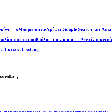
μοσύνη – «Μπορεί καταστρέψει Google Search και Am
υλίας και το συμβούλιο του νησιού – «Δεν είναι αντρ
 ο Βίκτωρ Βερνίκος
ου enikos.gr.