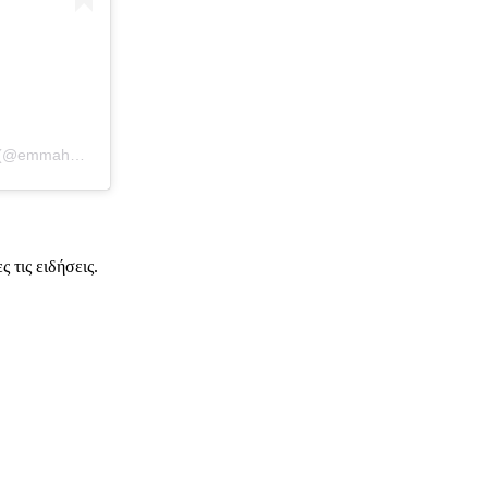
Η δημοσίευση κοινοποιήθηκε από το χρήστη Emma Heming Willis (@emmahemingwillis)
 τις ειδήσεις.