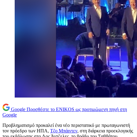
Google
Προσθέστε το ENIKOS ως προτιμώμενη πηγή στη
Google
Προβληματισμό προκαλεί ένα νέο περιστατικό με πρωταγωνιστή
τον πρόεδρο των ΗΠΑ,
Τζο Μπάιντεν
, στη διάρκεια προεκλογικής
του εκδήλωσης στο Λος Άντζελες, το βράδυ του Σαββάτου.