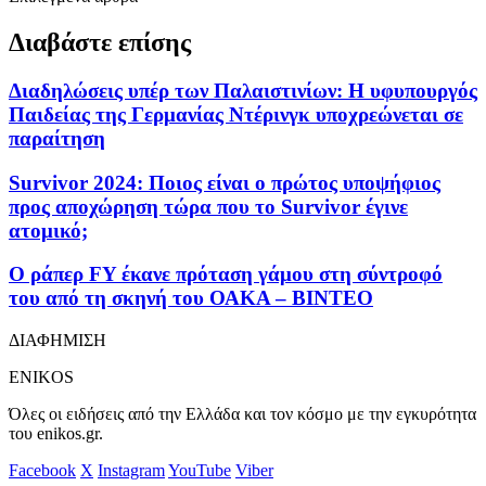
Διαβάστε επίσης
Διαδηλώσεις υπέρ των Παλαιστινίων: Η υφυπουργός
Παιδείας της Γερμανίας Ντέρινγκ υποχρεώνεται σε
παραίτηση
Survivor 2024: Ποιος είναι ο πρώτος υποψήφιος
προς αποχώρηση τώρα που το Survivor έγινε
ατομικό;
Ο ράπερ FY έκανε πρόταση γάμου στη σύντροφό
του από τη σκηνή του ΟΑΚΑ – ΒΙΝΤΕΟ
ΔΙΑΦΗΜΙΣΗ
ENIKOS
Όλες οι ειδήσεις από την Ελλάδα και τον κόσμο με την εγκυρότητα
του enikos.gr.
Facebook
X
Instagram
YouTube
Viber