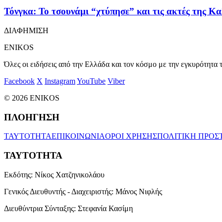
Τόνγκα: Το τσουνάμι “χτύπησε” και τις ακτές της Κ
ΔΙΑΦΗΜΙΣΗ
ENIKOS
Όλες οι ειδήσεις από την Ελλάδα και τον κόσμο με την εγκυρότητα τ
Facebook
X
Instagram
YouTube
Viber
© 2026 ENIKOS
ΠΛΟΗΓΗΣΗ
ΤΑΥΤΟΤΗΤΑ
ΕΠΙΚΟΙΝΩΝΙΑ
ΟΡΟΙ ΧΡΗΣΗΣ
ΠΟΛΙΤΙΚΗ ΠΡΟΣ
ΤΑΥΤΟΤΗΤΑ
Εκδότης:
Νίκος Χατζηνικολάου
Γενικός Διευθυντής - Διαχειριστής:
Μάνος Νιφλής
Διευθύντρια Σύνταξης:
Στεφανία Κασίμη