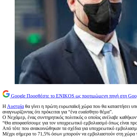
Google
Προσθέστε το ENIKOS ως προτιμώμενη πηγή στη Goo
Η
Αυστρία
θα γίνει η πρώτη ευρωπαϊκή χώρα που θα καταστήσει υπ
αναγνωρίζοντας ότι πρόκειται για “ένα ευαίσθητο θέμα”.
Ο Νεχάμερ, ένας συντηρητικός πολιτικός ο οποίος ανέλαβε καθήκον
“Θα αποφασίσουμε για τον υποχρεωτικό εμβολιασμό όπως είναι προγ
Από τότε που ανακοινώθηκαν τα σχέδια για υποχρεωτικό εμβολιασμό,
Μέχρι σήμερα το 71,5% όσων μπορούν να εμβολιαστούν στη χώρα το