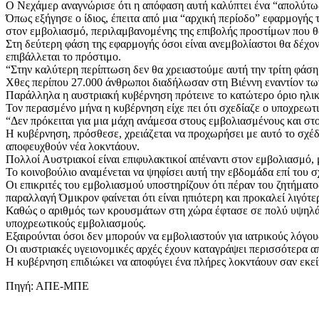
Ο Νεχάμερ αναγνώρισε ότι η απόφαση αυτή καλύπτει ένα “απολύτως 
Όπως εξήγησε ο ίδιος, έπειτα από μια “αρχική περίοδο” εφαρμογής
στον εμβολιασμό, περιλαμβανομένης της επιβολής προστίμων που θ
Στη δεύτερη φάση της εφαρμογής όσοι είναι ανεμβολίαστοι θα δέχον
επιβάλλεται το πρόστιμο.
“Στην καλύτερη περίπτωση δεν θα χρειαστούμε αυτή την τρίτη φάση”
Χθες περίπου 27.000 άνθρωποι διαδήλωσαν στη Βιέννη εναντίον των 
Παράλληλα η αυστριακή κυβέρνηση πρότεινε το κατώτερο όριο ηλικία
Τον περασμένο μήνα η κυβέρνηση είχε πει ότι σχεδίαζε ο υποχρεωτι
“Δεν πρόκειται για μια μάχη ανάμεσα στους εμβολιασμένους και στο
Η κυβέρνηση, πρόσθεσε, χρειάζεται να προχωρήσει με αυτό το σχέδ
αποφευχθούν νέα λοκντάουν.
Πολλοί Αυστριακοί είναι επιφυλακτικοί απέναντι στον εμβολιασμό, 
Το κοινοβούλιο αναμένεται να ψηφίσει αυτή την εβδομάδα επί του σ
Οι επικριτές του εμβολιασμού υποστηρίζουν ότι πέραν του ζητήματο
παραλλαγή Όμικρον φαίνεται ότι είναι ηπιότερη και προκαλεί λιγότ
Καθώς ο αριθμός των κρουσμάτων στη χώρα έφτασε σε πολύ υψηλά ε
υποχρεωτικούς εμβολιασμούς.
Εξαιρούνται όσοι δεν μπορούν να εμβολιαστούν για ιατρικούς λόγους
Οι αυστριακές υγειονομικές αρχές έχουν καταγράψει περισσότερα α
Η κυβέρνηση επιδιώκει να αποφύγει ένα πλήρες λοκντάουν σαν εκείν
Πηγή: ΑΠΕ-ΜΠΕ