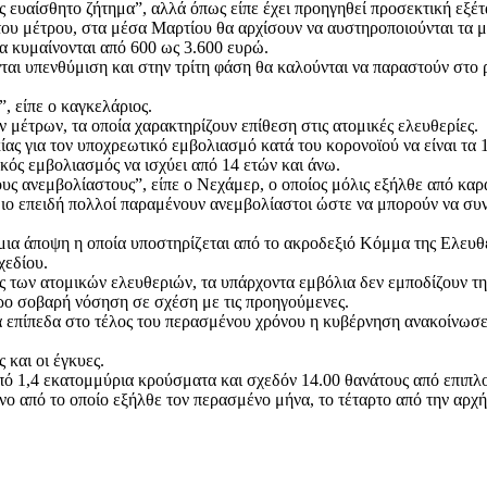
ευαίσθητο ζήτημα”, αλλά όπως είπε έχει προηγηθεί προσεκτική εξέτ
 του μέτρου, στα μέσα Μαρτίου θα αρχίσουν να αυστηροποιούνται τα μ
α κυμαίνονται από 600 ως 3.600 ευρώ.
ται υπενθύμιση και στην τρίτη φάση θα καλούνται να παραστούν στο 
, είπε ο καγκελάριος.
μέτρων, τα οποία χαρακτηρίζουν επίθεση στις ατομικές ελευθερίες.
ς για τον υποχρεωτικό εμβολιασμό κατά του κορονοϊού να είναι τα 1
κός εμβολιασμός να ισχύει από 14 ετών και άνω.
υς ανεμβολίαστους”, είπε ο Νεχάμερ, ο οποίος μόλις εξήλθε από καρ
ιο επειδή πολλοί παραμένουν ανεμβολίαστοι ώστε να μπορούν να συν
μια άποψη η οποία υποστηρίζεται από το ακροδεξιό Κόμμα της Ελευθε
χεδίου.
ς των ατομικών ελευθεριών, τα υπάρχοντα εμβόλια δεν εμποδίζουν τη
ερο σοβαρή νόσηση σε σχέση με τις προηγούμενες.
πίπεδα στο τέλος του περασμένου χρόνου η κυβέρνηση ανακοίνωσε έ
 και οι έγκυες.
πό 1,4 εκατομμύρια κρούσματα και σχεδόν 14.00 θανάτους από επιπλο
ο από το οποίο εξήλθε τον περασμένο μήνα, το τέταρτο από την αρχή