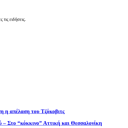
 τις ειδήσεις.
η η απέλαση του Τζόκοβιτς
ύ – Στο “κόκκινο” Αττική και Θεσσαλονίκη