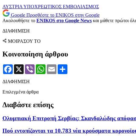
ΑΥΣΤΡΙΑ
ΥΠΟΧΡΕΩΤΙΚΟΣ ΕΜΒΟΛΙΑΣΜΟΣ
Google
Προσθέστε το ENIKOS στην Google
Ακολουθήστε το
ENIKOS στο Google News
και μάθετε πρώτοι όλες
ΔΙΑΦΗΜΙΣΗ
ΜΟΙΡΑΣΟΥ ΤΟ
Κοινοποίηση άρθρου
Facebook
X
Viber
WhatsApp
Email
Μοιραστείτε
ΔΙΑΦΗΜΙΣΗ
Επιλεγμένα άρθρα
Διαβάστε επίσης
Ολυμπιακή Επιτροπή Σερβίας: Σκανδαλώδης απόφασ
Πού εντοπίζονται τα 10.783 νέα κρούσματα κορονοϊο