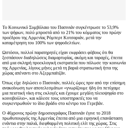
Το Κοινωνικό Συμβόλαιο του Πασινιάν συγκέντρωσε το 53,9%
των ψήφων, πολύ μπροστά από το 21% του κόμματος του πρώην
προέδρου της Αρμενίας Ρόμπερτ Κοτσαριάν, μετά την
καταμέτρηση του 100% των ψηφοδελτίων.
Ωστόσοι, πολλοί παρατηρητές είχαν εκφράσει φόβους ότι θα
ξεσπάσουν διαδηλώσεις διαμαρτυρίας, ακόμη και ταραχές, έπειτα
από μια σκληρή προεκλογική εκστρατεία που πόλωσε την κοινωνία
της Αρμενίας, λίγους μήνες μετά τη βαριά στρατιωτική ήττα της
χώρας απέναντι στο Αζερμπαϊτζάν.
Όπως είχε δηλώσει ο Πασινιάν, πολλές ώρες πριν από την επίσημη
ανακοίνωση των αποτελεσμάτων «γνωρίζουμε ήδη ότι πετύχαμε
μια πειστική νίκη στις εκλογές και έχουμε μεγάλη πλειοψηφία στο
κοινοβούλιο», και κάλεσε τους υποστηρικτές του να
συγκεντρωθούν το ίδιο βράδυ στο κέντρο του Γερεβάν.
Ο 46χρονος πρώην δημοσιογράφος Πασινιάν έγινε το 2018
πρωθυπουργός της Αρμενίας έπειτα από μια ειρηνική επανάσταση
ενάντια στην παλιά, διεφθαρμένη πολιτική ελίτ της χώρας. Στις