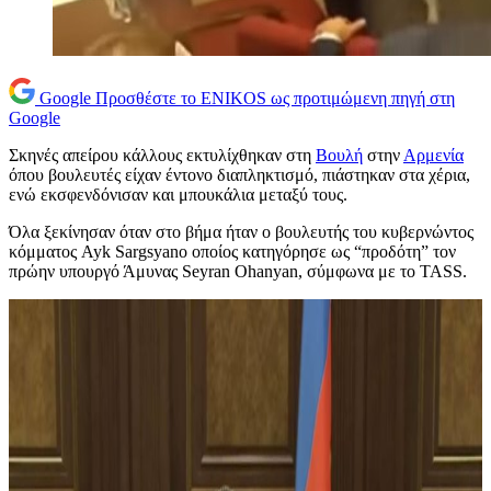
Google
Προσθέστε το ENIKOS ως προτιμώμενη πηγή στη
Google
Σκηνές απείρου κάλλους εκτυλίχθηκαν στη
Βουλή
στην
Αρμενία
όπου βουλευτές είχαν έντονο διαπληκτισμό, πιάστηκαν στα χέρια,
ενώ εκσφενδόνισαν και μπουκάλια μεταξύ τους.
Όλα ξεκίνησαν όταν στο βήμα ήταν ο βουλευτής του κυβερνώντος
κόμματος Ayk Sargsyanο οποίος κατηγόρησε ως “προδότη” τον
πρώην υπουργό Άμυνας Seyran Ohanyan, σύμφωνα με το TASS.