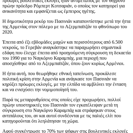
πρόωρες βουλευτικές εκλογές ήταν αντιμέτωπος με τον 66χρονο
πρώην πρόεδρο Ρόμπερτ Κοτσαριάν, ο οποίος τον κατηγορεί για
ανικανότητα και εμφανίζεται ως έμπειρος ηγέτης.
Η δημοτικότητα ρεκόρ του Πασινιάν καταποντίστηκε μετά την ήττα
της Αρμενίας στον πόλεμο με το Αζερμπαϊτζάν το φθινόπωρο του
2020.
Έπειτα από έξι εβδομάδες μαχών και περισσότερους από 6.500
νεκρούς, το Γερεβάν αναγκάστηκε να παραχωρήσει σημαντικά
εδάφη που έλεγχε έπειτα από προηγούμενη σύγκρουση τη δεκαετία
του 1990 για το Ναγκόρνο Καραμπάχ, μια περιοχή που
αποσχίσθηκε από το Αζερμπαϊτζάν, όπου ζουν κυρίως Αρμένιοι.
Η ήττα αυτή, που θεωρήθηκε εθνική ταπείνωση, προκάλεσε
πολιτική κρίση στην Αρμενία και ανάγκασε τον Πασινιάν να
κηρύξει πρόωρες εκλογές, με την ελπίδα να αμβλύνει την ένταση
και να ενισχύσει την νομιμοποίησή του.
Παρά τις μεταρρυθμίσεις στις οποίες είχε προχωρήσει, πολλοί
πρώην υποστηρικτές του Πασινιάν τον εγκατέλειψαν μετά τη
σύγκρουση στο Ναγκόρνο Καραμπάχ και στράφηκαν στους
αντιπάλους του, αν και αυτοί συνδέονται με τις παλιές ελίτ που
κατηγορούνται ότι λεηλάτησαν τη χώρα.
Αφού συγκέντρωσε το 70% των ψήφων στις βουλευτικές εκλογές