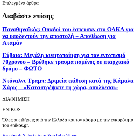
Επιλεγμένα άρθρα
Διαβάστε επίσης
Παναθηναϊκός: Οπαδοί του έσπευσαν στο ΟΑΚΑ για
να υποδεχτούν την αποστολή – Αποθέωση για
Αταμάν
Εύβοια: Μεγάλη κινητοποίηση για τον εντοπισμό
70χρονου – Βρέθηκε τραυματισμένος σε επαρχιακό
δρόμο – ΦΩΤΟ
Ντόναλντ Τραμπ: Δριμεία επίθεση κατά της Κάμαλα
Χάρις – «Καταστρέψατε τη χώρα, απολύεσαι»
ΔΙΑΦΗΜΙΣΗ
ENIKOS
Όλες οι ειδήσεις από την Ελλάδα και τον κόσμο με την εγκυρότητα
του enikos.gr.
Facebook
X
Instagram
YouTube
Viber