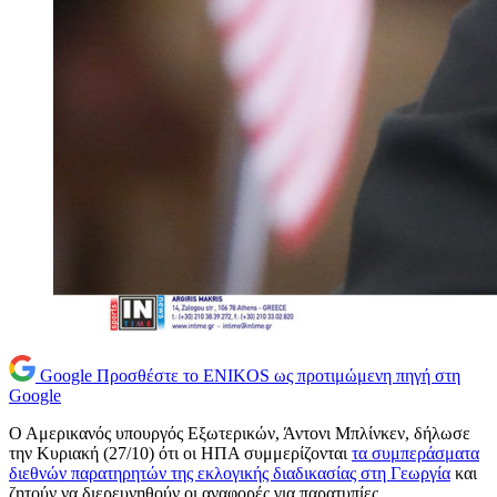
Google
Προσθέστε το ENIKOS ως προτιμώμενη πηγή στη
Google
Ο Αμερικανός υπουργός Εξωτερικών, Άντονι Μπλίνκεν, δήλωσε
την Κυριακή (27/10) ότι οι ΗΠΑ συμμερίζονται
τα συμπεράσματα
διεθνών παρατηρητών της εκλογικής διαδικασίας στη Γεωργία
και
ζητούν να διερευνηθούν οι αναφορές για παρατυπίες.