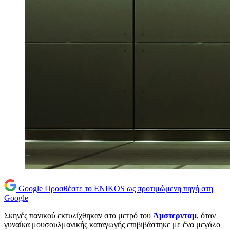
Google
Προσθέστε το ENIKOS ως προτιμώμενη πηγή στη
Google
Σκηνές πανικού εκτυλίχθηκαν στο μετρό του
Άμστερνταμ
, όταν
γυναίκα μουσουλμανικής καταγωγής επιβιβάστηκε με ένα μεγάλο