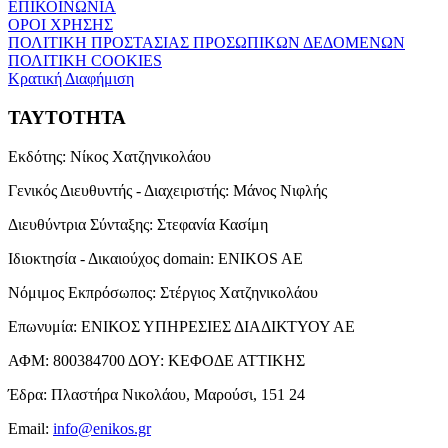
ΕΠΙΚΟΙΝΩΝΙΑ
ΟΡΟΙ ΧΡΗΣΗΣ
ΠΟΛΙΤΙΚΗ ΠΡΟΣΤΑΣΙΑΣ ΠΡΟΣΩΠΙΚΩΝ ΔΕΔΟΜΕΝΩΝ
ΠΟΛΙΤΙΚΗ COOKIES
Κρατική Διαφήμιση
ΤΑΥΤΟΤΗΤΑ
Εκδότης:
Νίκος Χατζηνικολάου
Γενικός Διευθυντής - Διαχειριστής:
Μάνος Νιφλής
Διευθύντρια Σύνταξης:
Στεφανία Κασίμη
Ιδιοκτησία - Δικαιούχος domain:
ENIKOS AE
Νόμιμος Εκπρόσωπος:
Στέργιος Χατζηνικολάου
Επωνυμία:
ΕΝΙΚΟΣ ΥΠΗΡΕΣΙΕΣ ΔΙΑΔΙΚΤΥΟΥ ΑΕ
ΑΦΜ:
800384700
ΔΟΥ:
ΚΕΦΟΔΕ ΑΤΤΙΚΗΣ
Έδρα:
Πλαστήρα Νικολάου, Μαρούσι, 151 24
Email:
info@enikos.gr