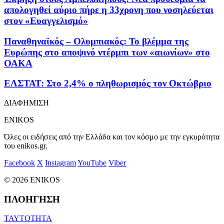
απολογηθεί αύριο πήρε η 33χρονη που νοσηλεύεται
στον «Ευαγγελισμό»
Παναθηναϊκός – Ολυμπιακός: Το βλέμμα της
Ευρώπης στο αποψινό ντέρμπι των «αιωνίων» στο
ΟΑΚΑ
ΕΛΣΤΑΤ: Στο 2,4% ο πληθωρισμός τον Οκτώβριο
ΔΙΑΦΗΜΙΣΗ
ENIKOS
Όλες οι ειδήσεις από την Ελλάδα και τον κόσμο με την εγκυρότητα
του enikos.gr.
Facebook
X
Instagram
YouTube
Viber
© 2026 ENIKOS
ΠΛΟΗΓΗΣΗ
ΤΑΥΤΟΤΗΤΑ