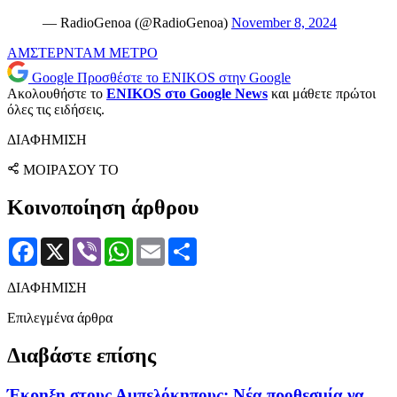
— RadioGenoa (@RadioGenoa)
November 8, 2024
ΑΜΣΤΕΡΝΤΑΜ
ΜΕΤΡΟ
Google
Προσθέστε το ENIKOS στην Google
Ακολουθήστε το
ENIKOS στο Google News
και μάθετε πρώτοι
όλες τις ειδήσεις.
ΔΙΑΦΗΜΙΣΗ
ΜΟΙΡΑΣΟΥ ΤΟ
Κοινοποίηση άρθρου
Facebook
X
Viber
WhatsApp
Email
Μοιραστείτε
ΔΙΑΦΗΜΙΣΗ
Επιλεγμένα άρθρα
Διαβάστε επίσης
Έκρηξη στους Αμπελόκηπους: Νέα προθεσμία να