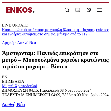
ENIKOS
.
LIVE UPDATE
Κορωπί: Φωτιά σε έκταση με χαμηλή βλάστηση – Ισχυρές επίγειες
και εναέριες δυνάμεις στο σημείο, μήνυμα από το 112
»
Αρχική
»
Διεθνή Νέα
Άμστερνταμ: Πανικός επικράτησε στο
μετρό – Μουσουλμάνα χορεύει κρατώντας
τεράστιο μαχαίρι – Βίντεο
EN
ΕΠΙΜΕΛΕΙΑ
Μυρτώ Χριστοδουλιά
ΔΗΜΟΣΙΕΥΣΗ
04:15, Παρασκευή 08 Νοεμβρίου 2024
ΤΕΛΕΥΤΑΙΑ ΕΝΗΜΕΡΩΣΗ
04:09, Σάββατο 09 Νοεμβρίου 2024
Διεθνή Νέα