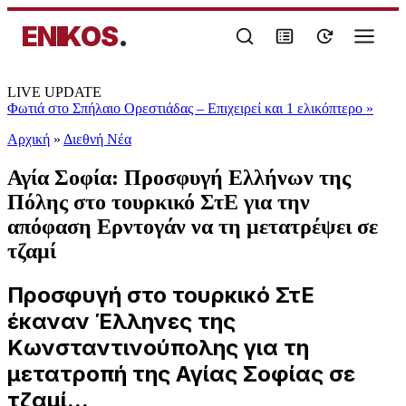
ENIKOS
.
LIVE UPDATE
Φωτιά στο Σπήλαιο Ορεστιάδας – Επιχειρεί και 1 ελικόπτερο
»
Αρχική
»
Διεθνή Νέα
Αγία Σοφία: Προσφυγή Ελλήνων της
Πόλης στο τουρκικό ΣτΕ για την
απόφαση Ερντογάν να τη μετατρέψει σε
τζαμί
Προσφυγή στο τουρκικό ΣτΕ
έκαναν Έλληνες της
Κωνσταντινούπολης για τη
μετατροπή της Αγίας Σοφίας σε
τζαμί...