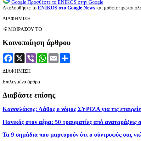
Google
Προσθέστε το ENIKOS στην Google
Ακολουθήστε το
ENIKOS στο Google News
και μάθετε πρώτοι όλες
ΔΙΑΦΗΜΙΣΗ
ΜΟΙΡΑΣΟΥ ΤΟ
Κοινοποίηση άρθρου
Facebook
X
Viber
WhatsApp
Email
Μοιραστείτε
ΔΙΑΦΗΜΙΣΗ
Επιλεγμένα άρθρα
Διαβάστε επίσης
Κασσελάκης: Λάθος ο νόμος ΣΥΡΙΖΑ για τις εταιρείες
Πανικός στον αέρα: 50 τραυματίες από αναταράξεις 
Τα 9 σημάδια που μαρτυρούν ότι ο σύντροφός σας νι