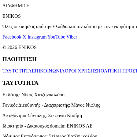
ΔΙΑΦΗΜΙΣΗ
ENIKOS
Όλες οι ειδήσεις από την Ελλάδα και τον κόσμο με την εγκυρότητα τ
Facebook
X
Instagram
YouTube
Viber
© 2026 ENIKOS
ΠΛΟΗΓΗΣΗ
ΤΑΥΤΟΤΗΤΑ
ΕΠΙΚΟΙΝΩΝΙΑ
ΟΡΟΙ ΧΡΗΣΗΣ
ΠΟΛΙΤΙΚΗ ΠΡΟΣ
ΤΑΥΤΟΤΗΤΑ
Εκδότης:
Νίκος Χατζηνικολάου
Γενικός Διευθυντής - Διαχειριστής:
Μάνος Νιφλής
Διευθύντρια Σύνταξης:
Στεφανία Κασίμη
Ιδιοκτησία - Δικαιούχος domain:
ENIKOS AE
Νόμιμος Εκπρόσωπος:
Στέργιος Χατζηνικολάου