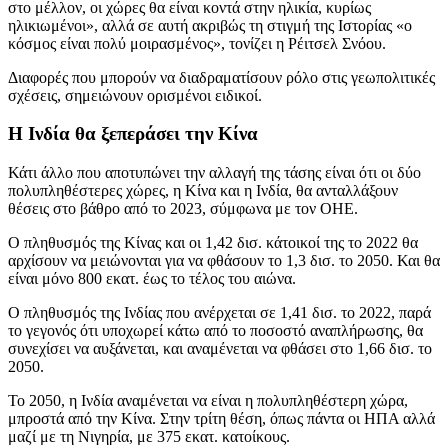
στο μέλλον, οι χώρες θα είναι κοντά στην ηλικία, κυρίως
ηλικιωμένοι», αλλά σε αυτή ακριβώς τη στιγμή της Ιστορίας «ο
κόσμος είναι πολύ μοιρασμένος», τονίζει η Ρέιτσελ Σνόου.
Διαφορές που μπορούν να διαδραματίσουν ρόλο στις γεωπολιτικές
σχέσεις, σημειώνουν ορισμένοι ειδικοί.
Η Ινδία θα ξεπεράσει την Κίνα
Κάτι άλλο που αποτυπώνει την αλλαγή της τάσης είναι ότι οι δύο
πολυπληθέστερες χώρες, η Κίνα και η Ινδία, θα ανταλλάξουν
θέσεις στο βάθρο από το 2023, σύμφωνα με τον ΟΗΕ.
Ο πληθυσμός της Κίνας και οι 1,42 δισ. κάτοικοί της το 2022 θα
αρχίσουν να μειώνονται για να φθάσουν το 1,3 δισ. το 2050. Και θα
είναι μόνο 800 εκατ. έως το τέλος του αιώνα.
Ο πληθυσμός της Ινδίας που ανέρχεται σε 1,41 δισ. το 2022, παρά
το γεγονός ότι υποχωρεί κάτω από το ποσοστό αναπλήρωσης, θα
συνεχίσει να αυξάνεται, και αναμένεται να φθάσει στο 1,66 δισ. το
2050.
Το 2050, η Ινδία αναμένεται να είναι η πολυπληθέστερη χώρα,
μπροστά από την Κίνα. Στην τρίτη θέση, όπως πάντα οι ΗΠΑ αλλά
μαζί με τη Νιγηρία, με 375 εκατ. κατοίκους.