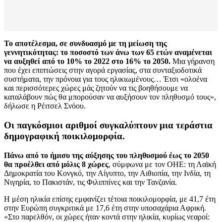
Το αποτέλεσμα, σε συνδυασμό με τη μείωση της
γεννητικότητας: το ποσοστό των άνω των 65 ετών αναμένεται
να αυξηθεί από το 10% το 2022 στο 16% το 2050.
Μια γήρανση
που έχει επιπτώσεις στην αγορά εργασίας, στα συνταξιοδοτικά
συστήματα, την πρόνοια για τους ηλικιωμένους… Έτσι «ολοένα
και περισσότερες χώρες μάς ζητούν να τις βοηθήσουμε να
καταλάβουν πώς θα μπορούσαν να αυξήσουν τον πληθυσμό τους»,
δήλωσε η Ρέιτσελ Σνόου.
Οι παγκόσμιοι αριθμοί συγκαλύπτουν μια τεράστια
δημογραφική ποικιλομορφία.
Πάνω από το ήμισυ της αύξησης του πληθυσμού έως το 2050
θα προέλθει από μόλις 8 χώρες
, σύμφωνα με τον ΟΗΕ: τη Λαϊκή
Δημοκρατία του Κονγκό, την Αίγυπτο, την Αιθιοπία, την Ινδία, τη
Νιγηρία, το Πακιστάν, τις Φιλιππίνες και την Τανζανία.
Η μέση ηλικία επίσης εμφανίζει τέτοια ποικιλομορφία, με 41,7 έτη
στην Ευρώπη συγκριτικά με 17,6 έτη στην υποσαχάρια Αφρική.
«Στο παρελθόν, οι χώρες ήταν κοντά στην ηλικία, κυρίως νεαροί: