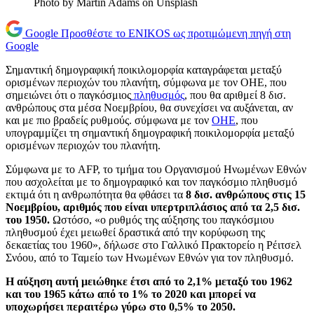
Photo by Martin Adams on Unsplash
Google
Προσθέστε το ENIKOS ως προτιμώμενη πηγή στη
Google
Σημαντική δημογραφική ποικιλομορφία καταγράφεται μεταξύ
ορισμένων περιοχών του πλανήτη, σύμφωνα με τον ΟΗΕ, που
σημειώνει ότι ο παγκόσμιος
πληθυσμός
, που θα αριθμεί 8 δισ.
ανθρώπους στα μέσα Νοεμβρίου, θα συνεχίσει να αυξάνεται, αν
και με πιο βραδείς ρυθμούς. σύμφωνα με τον
ΟΗΕ
, που
υπογραμμίζει τη σημαντική δημογραφική ποικιλομορφία μεταξύ
ορισμένων περιοχών του πλανήτη.
Σύμφωνα με το AFP, το τμήμα του Οργανισμού Ηνωμένων Εθνών
που ασχολείται με το δημογραφικό και τον παγκόσμιο πληθυσμό
εκτιμά ότι η ανθρωπότητα θα φθάσει τα
8 δισ. ανθρώπους στις 15
Νοεμβρίου, αριθμός που είναι υπερτριπλάσιος από τα 2,5 δισ.
του 1950.
Ωστόσο, «ο ρυθμός της αύξησης του παγκόσμιου
πληθυσμού έχει μειωθεί δραστικά από την κορύφωση της
δεκαετίας του 1960», δήλωσε στο Γαλλικό Πρακτορείο η Ρέιτσελ
Σνόου, από το Ταμείο των Ηνωμένων Εθνών για τον πληθυσμό.
Η αύξηση αυτή μειώθηκε έτσι από το 2,1% μεταξύ του 1962
και του 1965 κάτω από το 1% το 2020 και μπορεί να
υποχωρήσει περαιτέρω γύρω στο 0,5% το 2050.