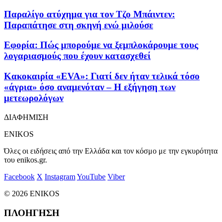
Παραλίγο ατύχημα για τον Τζο Μπάιντεν:
Παραπάτησε στη σκηνή ενώ μιλούσε
Εφορία: Πώς μπορούμε να ξεμπλοκάρουμε τους
λογαριασμούς που έχουν κατασχεθεί
Κακοκαιρία «EVA»: Γιατί δεν ήταν τελικά τόσο
«άγρια» όσο αναμενόταν – Η εξήγηση των
μετεωρολόγων
ΔΙΑΦΗΜΙΣΗ
ENIKOS
Όλες οι ειδήσεις από την Ελλάδα και τον κόσμο με την εγκυρότητα
του enikos.gr.
Facebook
X
Instagram
YouTube
Viber
© 2026 ENIKOS
ΠΛΟΗΓΗΣΗ