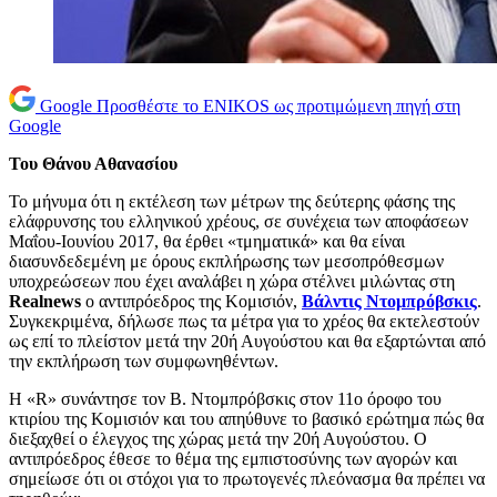
Google
Προσθέστε το ENIKOS ως προτιμώμενη πηγή στη
Google
Του Θάνου Αθανασίου
Το μήνυμα ότι η εκτέλεση των μέτρων της δεύτερης φάσης της
ελάφρυνσης του ελληνικού χρέους, σε συνέχεια των αποφάσεων
Μαΐου-Ιουνίου 2017, θα έρθει «τμηματικά» και θα είναι
διασυνδεδεμένη με όρους εκπλήρωσης των μεσοπρόθεσμων
υποχρεώσεων που έχει αναλάβει η χώρα στέλνει μιλώντας στη
Realnews
ο αντιπρόεδρος της Κομισιόν,
Βάλντις Ντομπρόβσκις
.
Συγκεκριμένα, δήλωσε πως τα μέτρα για το χρέος θα εκτελεστούν
ως επί το πλείστον μετά την 20ή Αυγούστου και θα εξαρτώνται από
την εκπλήρωση των συμφωνηθέντων.
H «R» συνάντησε τον Β. Ντομπρόβσκις στον 11ο όροφο του
κτιρίου της Κομισιόν και του απηύθυνε το βασικό ερώτημα πώς θα
διεξαχθεί ο έλεγχος της χώρας μετά την 20ή Αυγούστου. Ο
αντιπρόεδρος έθεσε το θέμα της εμπιστοσύνης των αγορών και
σημείωσε ότι οι στόχοι για το πρωτογενές πλεόνασμα θα πρέπει να