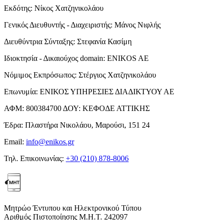
Εκδότης:
Νίκος Χατζηνικολάου
Γενικός Διευθυντής - Διαχειριστής:
Μάνος Νιφλής
Διευθύντρια Σύνταξης:
Στεφανία Κασίμη
Ιδιοκτησία - Δικαιούχος domain:
ENIKOS AE
Νόμιμος Εκπρόσωπος:
Στέργιος Χατζηνικολάου
Επωνυμία:
ΕΝΙΚΟΣ ΥΠΗΡΕΣΙΕΣ ΔΙΑΔΙΚΤΥΟΥ ΑΕ
ΑΦΜ:
800384700
ΔΟΥ:
ΚΕΦΟΔΕ ΑΤΤΙΚΗΣ
Έδρα:
Πλαστήρα Νικολάου, Μαρούσι, 151 24
Email:
info@enikos.gr
Τηλ. Επικοινωνίας:
+30 (210) 878-8006
Μητρώο Έντυπου και Ηλεκτρονικού Τύπου
Αριθμός Πιστοποίησης Μ.Η.Τ. 242097