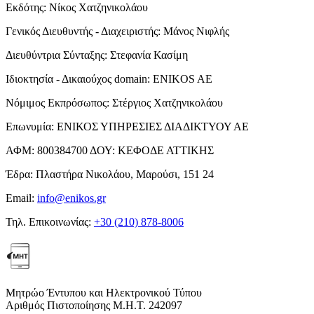
Εκδότης:
Νίκος Χατζηνικολάου
Γενικός Διευθυντής - Διαχειριστής:
Μάνος Νιφλής
Διευθύντρια Σύνταξης:
Στεφανία Κασίμη
Ιδιοκτησία - Δικαιούχος domain:
ENIKOS AE
Νόμιμος Εκπρόσωπος:
Στέργιος Χατζηνικολάου
Επωνυμία:
ΕΝΙΚΟΣ ΥΠΗΡΕΣΙΕΣ ΔΙΑΔΙΚΤΥΟΥ ΑΕ
ΑΦΜ:
800384700
ΔΟΥ:
ΚΕΦΟΔΕ ΑΤΤΙΚΗΣ
Έδρα:
Πλαστήρα Νικολάου, Μαρούσι, 151 24
Email:
info@enikos.gr
Τηλ. Επικοινωνίας:
+30 (210) 878-8006
Μητρώο Έντυπου και Ηλεκτρονικού Τύπου
Αριθμός Πιστοποίησης Μ.Η.Τ. 242097