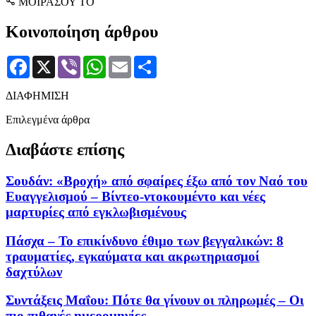
ΜΟΙΡΑΣΟΥ ΤΟ
Κοινοποίηση άρθρου
Facebook
X
Viber
WhatsApp
Email
Μοιραστείτε
ΔΙΑΦΗΜΙΣΗ
Επιλεγμένα άρθρα
Διαβάστε επίσης
Σουδάν: «Βροχή» από σφαίρες έξω από τον Ναό του
Ευαγγελισμού – Βίντεο-ντοκουμέντο και νέες
μαρτυρίες από εγκλωβισμένους
Πάσχα – Το επικίνδυνο έθιμο των βεγγαλικών: 8
τραυματίες, εγκαύματα και ακρωτηριασμοί
δαχτύλων
Συντάξεις Μαΐου: Πότε θα γίνουν οι πληρωμές – Οι
πιο πιθανές ημερομηνίες