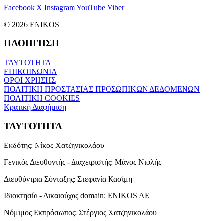
Facebook
X
Instagram
YouTube
Viber
© 2026 ENIKOS
ΠΛΟΗΓΗΣΗ
ΤΑΥΤΟΤΗΤΑ
ΕΠΙΚΟΙΝΩΝΙΑ
ΟΡΟΙ ΧΡΗΣΗΣ
ΠΟΛΙΤΙΚΗ ΠΡΟΣΤΑΣΙΑΣ ΠΡΟΣΩΠΙΚΩΝ ΔΕΔΟΜΕΝΩΝ
ΠΟΛΙΤΙΚΗ COOKIES
Κρατική Διαφήμιση
ΤΑΥΤΟΤΗΤΑ
Εκδότης:
Νίκος Χατζηνικολάου
Γενικός Διευθυντής - Διαχειριστής:
Μάνος Νιφλής
Διευθύντρια Σύνταξης:
Στεφανία Κασίμη
Ιδιοκτησία - Δικαιούχος domain:
ENIKOS AE
Νόμιμος Εκπρόσωπος:
Στέργιος Χατζηνικολάου