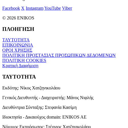
Facebook
X
Instagram
YouTube
Viber
© 2026 ENIKOS
ΠΛΟΗΓΗΣΗ
ΤΑΥΤΟΤΗΤΑ
ΕΠΙΚΟΙΝΩΝΙΑ
ΟΡΟΙ ΧΡΗΣΗΣ
ΠΟΛΙΤΙΚΗ ΠΡΟΣΤΑΣΙΑΣ ΠΡΟΣΩΠΙΚΩΝ ΔΕΔΟΜΕΝΩΝ
ΠΟΛΙΤΙΚΗ COOKIES
Κρατική Διαφήμιση
ΤΑΥΤΟΤΗΤΑ
Εκδότης:
Νίκος Χατζηνικολάου
Γενικός Διευθυντής - Διαχειριστής:
Μάνος Νιφλής
Διευθύντρια Σύνταξης:
Στεφανία Κασίμη
Ιδιοκτησία - Δικαιούχος domain:
ENIKOS AE
Νόμιμος Εκπρόσωπος:
Στέργιος Χατζηνικολάου