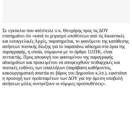
Σε εγκύκλιο που απέστειλε ο κ. Θεοχάρης προς τις ΔΟΥ
επισημαίνει ότι «κατά το χειρισμό υποθέσεων από τις δικαστικές
και εισαγγελικές Αρχές, παρατηρείται, το φαινόμενο της κατάθεσης
αιτήσεων ποινικής δίωξης για το παραπάνω αδίκημα στα όρια της
παραγραφής, η οποία, σύμφωνα με το άρθρο 111ΠΚ, είναι
πενταετής. Προς αποφυγή του φαινομένου της παραγραφής
αδικημάτων και προκειμένου να αποφευχθούν πειθαρχικές και
ποινικές ευθύνες των υπαλλήλων (παράβαση καθήκοντος,
κακουργηματική απιστία σε βάρος του Δημοσίου κ.λπ.), εφιστάται
η προσοχή των προϊσταμένων των ΔΟΥ για την άμεση υποβολή
αιτήσεων μόλις συντρέξουν οι νόμιμες προϋποθέσεις».