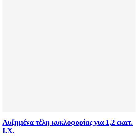
Αυξημένα τέλη κυκλοφορίας για 1,2 εκατ.
Ι.Χ.