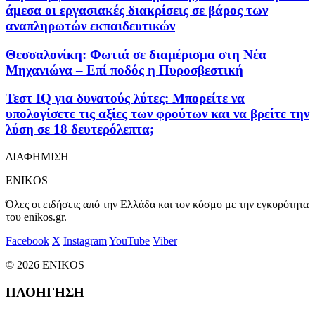
άμεσα οι εργασιακές διακρίσεις σε βάρος των
αναπληρωτών εκπαιδευτικών
Θεσσαλονίκη: Φωτιά σε διαμέρισμα στη Νέα
Μηχανιώνα – Επί ποδός η Πυροσβεστική
Τεστ IQ για δυνατούς λύτες: Mπορείτε να
υπολογίσετε τις αξίες των φρούτων και να βρείτε την
λύση σε 18 δευτερόλεπτα;
ΔΙΑΦΗΜΙΣΗ
ENIKOS
Όλες οι ειδήσεις από την Ελλάδα και τον κόσμο με την εγκυρότητα
του enikos.gr.
Facebook
X
Instagram
YouTube
Viber
© 2026 ENIKOS
ΠΛΟΗΓΗΣΗ