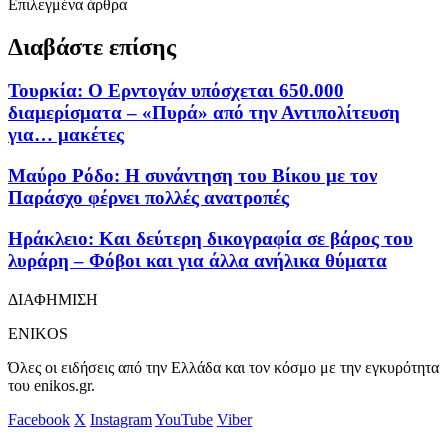
Επιλεγμένα άρθρα
Διαβάστε επίσης
Τουρκία: Ο Ερντογάν υπόσχεται 650.000
διαμερίσματα – «Πυρά» από την Αντιπολίτευση
για… μακέτες
Μαύρο Ρόδο: Η συνάντηση του Βίκου με τον
Παράσχο φέρνει πολλές ανατροπές
Ηράκλειο: Και δεύτερη δικογραφία σε βάρος του
λυράρη – Φόβοι και για άλλα ανήλικα θύματα
ΔΙΑΦΗΜΙΣΗ
ENIKOS
Όλες οι ειδήσεις από την Ελλάδα και τον κόσμο με την εγκυρότητα
του enikos.gr.
Facebook
X
Instagram
YouTube
Viber