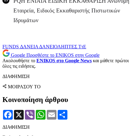
PQH ΕΝΙΑΙΑ ΕΙΔΙΚΗ ΕΚΚΑΘΑΡΙΣΗ Ανώνυμη
Εταιρεία, Ειδικός Εκκαθαριστής Πιστωτικών
Ιδρυμάτων
FUNDS
ΔΑΝΕΙΑ
ΔΑΝΕΙΟΛΗΠΤΕΣ
ΤτΕ
Google
Προσθέστε το ENIKOS στην Google
Ακολουθήστε το
ENIKOS στο Google News
και μάθετε πρώτοι
όλες τις ειδήσεις.
ΔΙΑΦΗΜΙΣΗ
ΜΟΙΡΑΣΟΥ ΤΟ
Κοινοποίηση άρθρου
Facebook
X
Viber
WhatsApp
Email
Μοιραστείτε
ΔΙΑΦΗΜΙΣΗ