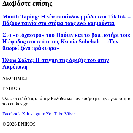
Διαβάστε επίσης
Mouth Taping: Η νέα επικίνδυνη μόδα στο TikTok –
Βάζουν ταινία στο στόμα τους ενώ κοιμούνται
Στο «στόχαστρο» του Πούτιν και το βαπτιστήρι του:
Η έφοδος στο σπίτι της Ksenia Sobchak – «Την
θεωρεί ξένο πράκτορα»
Όλαφ Σολτς: Η στιγμή της άφιξής του στην
Ακρόπολη
ΔΙΑΦΗΜΙΣΗ
ENIKOS
Όλες οι ειδήσεις από την Ελλάδα και τον κόσμο με την εγκυρότητα
του enikos.gr.
Facebook
X
Instagram
YouTube
Viber
© 2026 ENIKOS