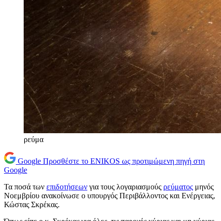
ρεύμα
Google
Προσθέστε το ENIKOS ως προτιμώμενη πηγή στη
Google
Τα ποσά των
επιδοτήσεων
για τους λογαριασμούς
ρεύματος
μηνός
Νοεμβρίου ανακοίνωσε ο υπουργός Περιβάλλοντος και Ενέργειας,
Κώστας Σκρέκας.